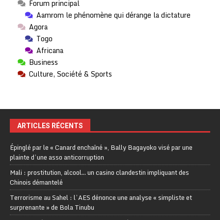
Forum principal
Aamrom le phénomène qui dérange la dictature
Agora
Togo
Africana
Business
Culture, Société & Sports
ARTICLES RÉCENTS
Épinglé par le « Canard enchaîné », Bally Bagayoko visé par une
plainte d’une asso anticorruption
Mali : prostitution, alcool… un casino clandestin impliquant des
Chinois démantelé
Terrorisme au Sahel : l’AES dénonce une analyse « simpliste et
surprenante » de Bola Tinubu