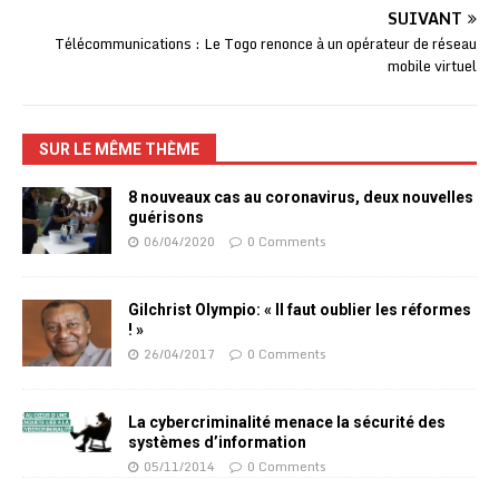
SUIVANT
Télécommunications : Le Togo renonce à un opérateur de réseau
mobile virtuel
SUR LE MÊME THÈME
8 nouveaux cas au coronavirus, deux nouvelles
guérisons
06/04/2020
0 Comments
Gilchrist Olympio: « Il faut oublier les réformes
! »
26/04/2017
0 Comments
La cybercriminalité menace la sécurité des
systèmes d’information
05/11/2014
0 Comments