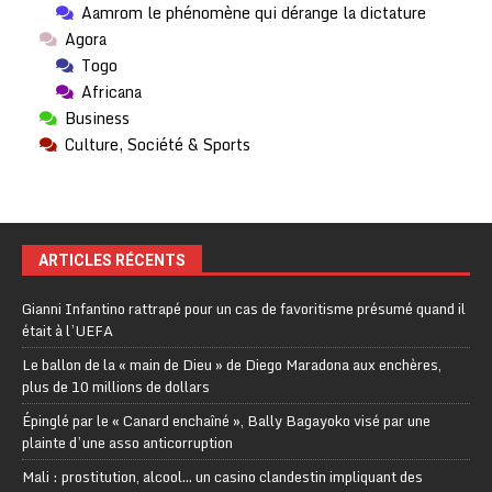
Aamrom le phénomène qui dérange la dictature
Agora
Togo
Africana
Business
Culture, Société & Sports
ARTICLES RÉCENTS
Gianni Infantino rattrapé pour un cas de favoritisme présumé quand il
était à l’UEFA
Le ballon de la « main de Dieu » de Diego Maradona aux enchères,
plus de 10 millions de dollars
Épinglé par le « Canard enchaîné », Bally Bagayoko visé par une
plainte d’une asso anticorruption
Mali : prostitution, alcool… un casino clandestin impliquant des