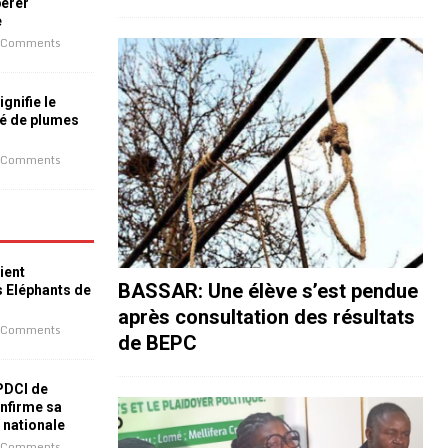
bérer
e
 Comments
ignifie le
é de plumes
 Comments
ient
BASSAR: Une élève s’est pendue
s Eléphants de
après consultation des résultats
 Comments
de BEPC
 PDCI de
nfirme sa
e nationale
 Comments