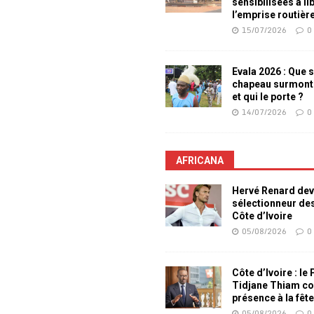
sensibilisées à li
l’emprise routièr
15/07/2026
0
Evala 2026 : Que s
chapeau surmont
et qui le porte ?
14/07/2026
0
AFRICANA
Hervé Renard dev
sélectionneur de
Côte d’Ivoire
05/08/2026
0
Côte d’Ivoire : le
Tidjane Thiam co
présence à la fêt
05/08/2026
0