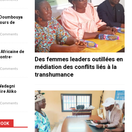
 Doumbouya
jours de
 Comments
 Africaine de
contre-
Des femmes leaders outillées en
médiation des conflits liés à la
 Comments
transhumance
 Wadagni
aire Aliko
 Comments
BOOK