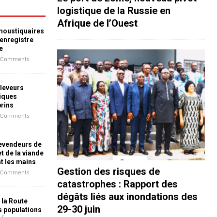
logistique de la Russie en
Afrique de l’Ouest
 moustiquaires
 enregistre
e
 Comments
leveurs
iques
prins
 Comments
revendeurs de
t de la viande
nt les mains
Gestion des risques de
 Comments
catastrophes : Rapport des
dégâts liés aux inondations des
 la Route
29-30 juin
es populations