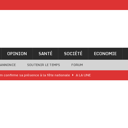
OPINION
SANTÉ
SOCIÉTÉ
ECONOMIE
 ANNONCE
SOUTENIR LE TEMPS
FORUM
iam confirme sa présence à la fête nationale
A LA UNE
uelques jours de congés en Grèce
A LA UNE
n billet de loterie gagnant que son propriétaire avait envoyé à un proche
one Oti-Sud enregistre 99% de couverture
A LA UNE
l (CAF) à contre-courant
COOPÉRATION