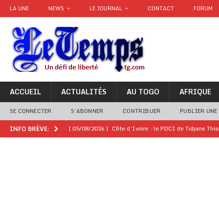
LA UNE
NEWS
LE JOURNAL
CONTACT
FORUM
ACCUEIL
ACTUALITÉS
AU TOGO
AFRIQUE
SE CONNECTER
S’ABONNER
CONTRIBUER
PUBLIER UNE
[ 05/08/2026 ]
Côte d’Ivoire : le PDCI de Tidjane Th
INFO BRÈVE:
[ 02/08/2026 ]
Guinée : Mamadi Doumbouya s’offre q
[ 02/08/2026 ]
Une factrice arrêtée après avoir volé u
GENRE
[ 02/08/2026 ]
Distribution des moustiquaires : La z
[ 02/08/2026 ]
La Confédération Africaine de Footbal