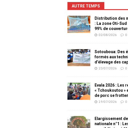
AUTRE TEMPS
Distribution des
: La zone Oti-Sud
99% de couvertur
02/08/2026
0
Sotouboua: Des é
formés aux techn
d’élevage des ca
23/07/2026
0
Evala 2026 : Les 
« Tchoukoutou » e
de porc se frotte
19/07/2026
0
Elargissement de
nationale n°1 : L