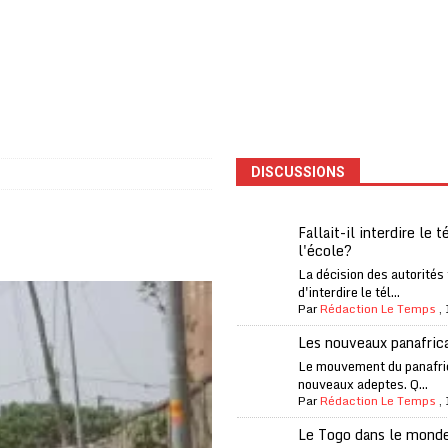
fantino à la tête de la FIFA
A LA UNE
liardaire Aliko Dangote
A LA UNE
’oxygène financière
ECONOMIE
 l’Italie et de l’AC Milan, est mort à 66 ans
A LA UNE
 son trophée de la Coupe du monde
MONDE
DISCUSSIONS
és
A LA UNE
EFA menace à «l’unanimité» d’un boycott des Coupes du monde
Fallait-il interdire le 
l'école?
La décision des autorités
 Amnesty International exige une enquête
A LA UNE
d'interdire le tél...
Par
Rédaction Le Temps
,
es Eléphants de Côte d’Ivoire
A LA UNE
Les nouveaux panafric
 renforcés pour éviter la triche aux soutiens-gorge sur le contre-la-
Le mouvement du panafri
nouveaux adeptes. Q...
Par
Rédaction Le Temps
,
Le Togo dans le mond