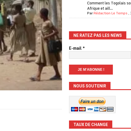
Comment les Togolais son
Afrique et aill...
Par
Rédaction Le Temps
,
NE RATEZ PAS LES NEWS
E-mail
*
NOUS SOUTENIR
TAUX DE CHANGE