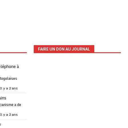
FAIRE UN DON AU JOURNAL
téléphone à
 togolaises
Il y a 2 ans
ains
canisme a de
Il y a 2 ans
e