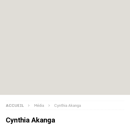
ACCUEIL
Média
Cynthia Akanga
Cynthia Akanga