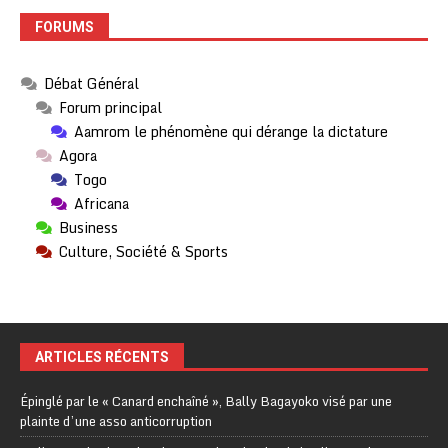
FORUMS
Débat Général
Forum principal
Aamrom le phénomène qui dérange la dictature
Agora
Togo
Africana
Business
Culture, Société & Sports
ARTICLES RÉCENTS
Épinglé par le « Canard enchaîné », Bally Bagayoko visé par une
plainte d’une asso anticorruption