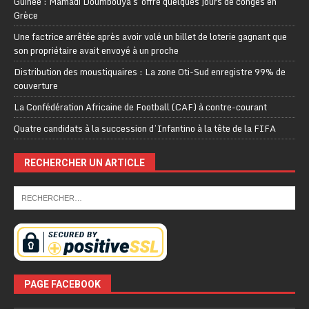
Guinée : Mamadi Doumbouya s’offre quelques jours de congés en
Grèce
Une factrice arrêtée après avoir volé un billet de loterie gagnant que
son propriétaire avait envoyé à un proche
Distribution des moustiquaires : La zone Oti-Sud enregistre 99% de
couverture
La Confédération Africaine de Football (CAF) à contre-courant
Quatre candidats à la succession d’Infantino à la tête de la FIFA
RECHERCHER UN ARTICLE
PAGE FACEBOOK