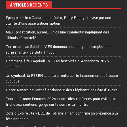
ARTICLES RÉCENTS
Épinglé par le « Canard enchaîné », Bally Bagayoko visé par une
plainte d’une asso anticorruption
Mali : prostitution, alcool… un casino clandestin impliquant des
Chinois démantelé
Terrorisme au Sahel : l’AES dénonce une analyse « simpliste et
surprenante » de Bola Tinubu
Hommage à feu Agokoli IV : Les festivités d’Agbogboza 2026
annulées
Un syndicat, la FESEN appelle à renforcer le financement de l’école
publique
Hervé Renard devient sélectionneur des Eléphants de Côte d’Ivoire
Tour de France Femmes 2026 : contrôles renforcés pour éviter la
triche aux soutiens-gorge sur le contre-la-montre
Côte d’Ivoire : le PDCI de Tidjane Thiam confirme sa présence à la
fête nationale