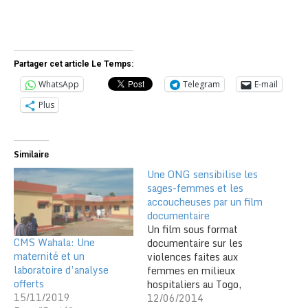
Partager cet article Le Temps:
WhatsApp
Telegram
E-mail
Plus
Similaire
Une ONG sensibilise les
sages-femmes et les
accoucheuses par un film
documentaire
Un film sous format
CMS Wahala: Une
documentaire sur les
maternité et un
violences faites aux
laboratoire d’analyse
femmes en milieux
offerts
hospitaliers au Togo,
15/11/2019
notamment dans
12/06/2014