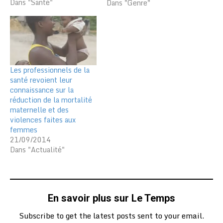
Dans "Santé"
certaines maternités,
Dans "Genre"
réalisé par l’ONG « La
Colombe » a fait l’objet
d’une projection le 10
juin dernier à Lomé. Le
film documentaire qui a
finalement reçu
Les professionnels de la
l’assentiment de ses
santé revoient leur
partenaires fait…
connaissance sur la
réduction de la mortalité
maternelle et des
violences faites aux
femmes
21/09/2014
Dans "Actualité"
En savoir plus sur Le Temps
Subscribe to get the latest posts sent to your email.