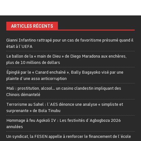
ARTICLES RÉCENTS
Gianni Infantino rattrapé pour un cas de favoritisme présumé quand il
était à l’UEFA
Le ballon de la « main de Dieu » de Diego Maradona aux enchères,
plus de 10 millions de dollars
Épinglé par le « Canard enchaîné », Bally Bagayoko visé par une
plainte d’une asso anticorruption
Mali : prostitution, alcool… un casino clandestin impliquant des
Chinois démantelé
Terrorisme au Sahel : l’AES dénonce une analyse « simpliste et
surprenante » de Bola Tinubu
Hommage à feu Agokoli IV : Les festivités d’Agbogboza 2026
annulées
Un syndicat, la FESEN appelle à renforcer le financement de l’école