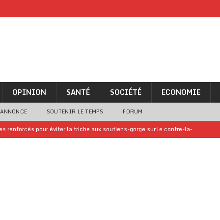
OPINION
SANTÉ
SOCIÉTÉ
ECONOMIE
 ANNONCE
SOUTENIR LE TEMPS
FORUM
 renforcés pour éviter la triche aux soutiens-gorge sur le contre-la-
iam confirme sa présence à la fête nationale
A LA UNE
uelques jours de congés en Grèce
A LA UNE
n billet de loterie gagnant que son propriétaire avait envoyé à un proche