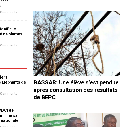
bérer
e
 Comments
ignifie le
é de plumes
 Comments
ient
BASSAR: Une élève s’est pendue
s Eléphants de
après consultation des résultats
 Comments
de BEPC
 PDCI de
nfirme sa
e nationale
 Comments