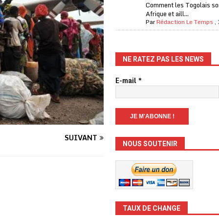
Comment les Togolais son
Afrique et aill...
Par
Rédaction Le Temps
,
NE RATEZ PAS LES NEWS
E-mail
*
SUIVANT
NOUS SOUTENIR
TAUX DE CHANGE