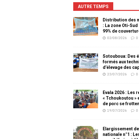
AUTRE TEMPS
Distribution des
: La zone Oti-Sud
99% de couvertur
02/08/2026
0
Sotouboua: Des é
formés aux techn
d’élevage des ca
23/07/2026
0
Evala 2026 : Les 
« Tchoukoutou » e
de porc se frotte
19/07/2026
0
Elargissement de
nationale n°1 : L