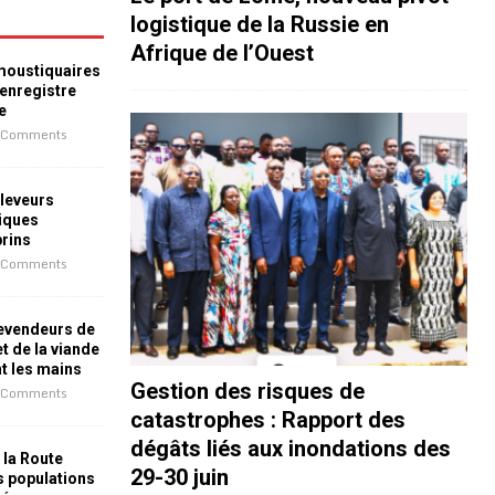
logistique de la Russie en
Afrique de l’Ouest
 moustiquaires
 enregistre
e
 Comments
leveurs
iques
prins
 Comments
revendeurs de
t de la viande
nt les mains
Gestion des risques de
 Comments
catastrophes : Rapport des
dégâts liés aux inondations des
 la Route
29-30 juin
es populations