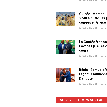
Guinée : Mamadi
s’offre quelques 
congés en Grèce
02/08/2026
0
La Confédération
Football (CAF) à 
courant
02/08/2026
0
Bénin : Romuald
reçoit le milliard
Dangote
01/08/2026
0
SUIVEZ LE TEMPS SUR FACE