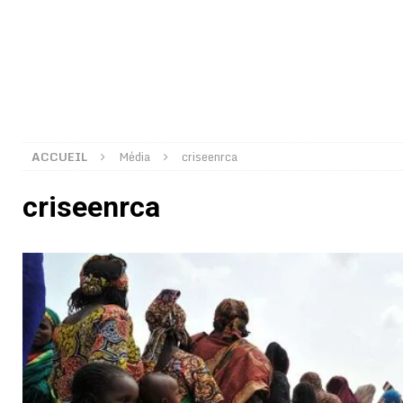
[ 02/08/2026 ]
Distribution des moustiquaires : La z
[ 02/08/2026 ]
La Confédération Africaine de Footbal
[ 01/08/2026 ]
Quatre candidats à la succession d’In
[ 01/08/2026 ]
Bénin : Romuald Wadagni reçoit le mil
[ 31/07/2026 ]
Niger : le FMI débloque une bouffée d
ACCUEIL
Média
criseenrca
[ 31/07/2026 ]
Franco Baresi, légendaire défenseur de
criseenrca
[ 31/07/2026 ]
Benjamin Mendy a vendu aux enchères
[ 31/07/2026 ]
Bénin : les membres du Sénat install
[ 31/07/2026 ]
Projet d’investisseurs à la Fifa: l’U
BUSINESS
[ 30/07/2026 ]
Mali : au moins 19 soldats exécutés,
[ 05/08/2026 ]
Hervé Renard devient sélectionneur d