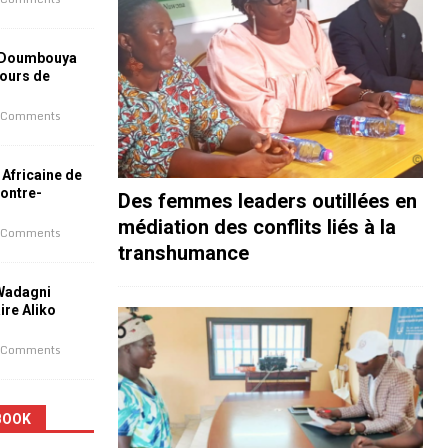
 Doumbouya
jours de
 Comments
 Africaine de
contre-
Des femmes leaders outillées en
médiation des conflits liés à la
 Comments
transhumance
 Wadagni
aire Aliko
 Comments
BOOK