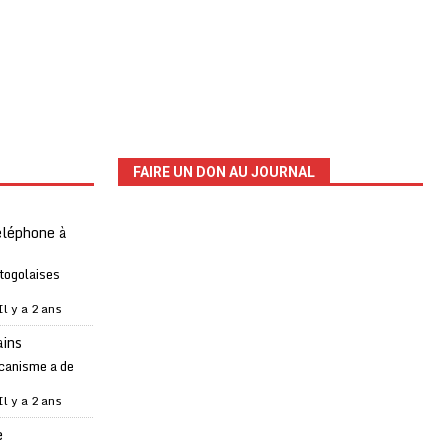
FAIRE UN DON AU JOURNAL
téléphone à
 togolaises
Il y a 2 ans
ains
canisme a de
Il y a 2 ans
e