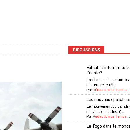
one Oti-Sud enregistre 99% de couverture
A LA UNE
l (CAF) à contre-courant
COOPÉRATION
fantino à la tête de la FIFA
A LA UNE
liardaire Aliko Dangote
A LA UNE
’oxygène financière
ECONOMIE
DISCUSSIONS
 l’Italie et de l’AC Milan, est mort à 66 ans
A LA UNE
 son trophée de la Coupe du monde
MONDE
Fallait-il interdire le 
l'école?
és
A LA UNE
La décision des autorités
EFA menace à «l’unanimité» d’un boycott des Coupes du monde
d'interdire le tél...
Par
Rédaction Le Temps
,
Les nouveaux panafric
 Amnesty International exige une enquête
A LA UNE
Le mouvement du panafri
nouveaux adeptes. Q...
es Eléphants de Côte d’Ivoire
A LA UNE
Par
Rédaction Le Temps
,
Le Togo dans le mond