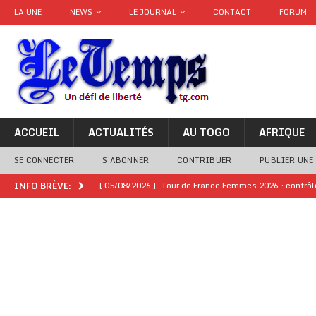
LA UNE
NEWS
LE JOURNAL
CONTACT
FORUM
ACCUEIL
ACTUALITÉS
AU TOGO
AFRIQUE
SE CONNECTER
S’ABONNER
CONTRIBUER
PUBLIER UNE
[ 05/08/2026 ]
Tour de France Femmes 2026 : contrôles
INFO BRÈVE:
montre
GENRE
[ 05/08/2026 ]
Côte d’Ivoire : le PDCI de Tidjane Th
[ 02/08/2026 ]
Guinée : Mamadi Doumbouya s’offre q
[ 02/08/2026 ]
Une factrice arrêtée après avoir volé u
GENRE