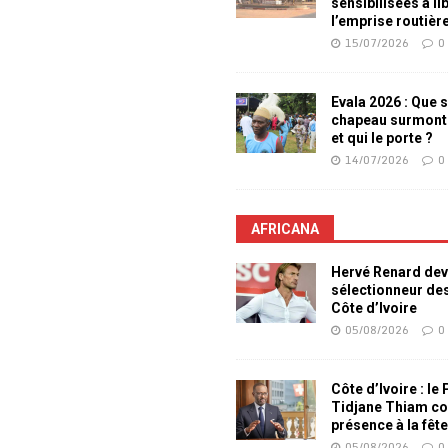
sensibilisées à li
l’emprise routièr
15/07/2026
0
Evala 2026 : Que s
chapeau surmont
et qui le porte ?
14/07/2026
0
AFRICANA
Hervé Renard dev
sélectionneur de
Côte d’Ivoire
05/08/2026
0
Côte d’Ivoire : le
Tidjane Thiam co
présence à la fêt
05/08/2026
0