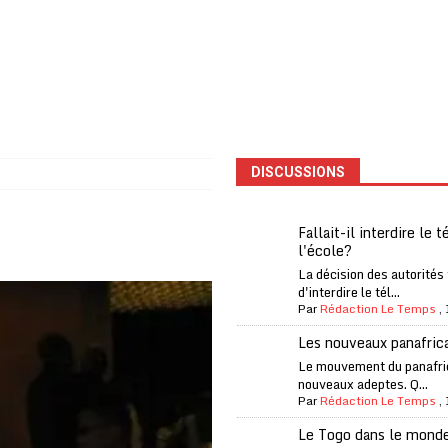
one Oti-Sud enregistre 99% de couverture
A LA UNE
l (CAF) à contre-courant
COOPÉRATION
fantino à la tête de la FIFA
A LA UNE
liardaire Aliko Dangote
A LA UNE
’oxygène financière
ECONOMIE
DISCUSSIONS
 l’Italie et de l’AC Milan, est mort à 66 ans
A LA UNE
 son trophée de la Coupe du monde
MONDE
Fallait-il interdire le 
l'école?
és
A LA UNE
La décision des autorités
EFA menace à «l’unanimité» d’un boycott des Coupes du monde
d'interdire le tél...
Par
Rédaction Le Temps
,
Les nouveaux panafric
 Amnesty International exige une enquête
A LA UNE
Le mouvement du panafri
nouveaux adeptes. Q...
es Eléphants de Côte d’Ivoire
A LA UNE
Par
Rédaction Le Temps
,
Le Togo dans le mond