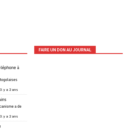
FAIRE UN DON AU JOURNAL
téléphone à
 togolaises
Il y a 2 ans
ains
canisme a de
Il y a 2 ans
e