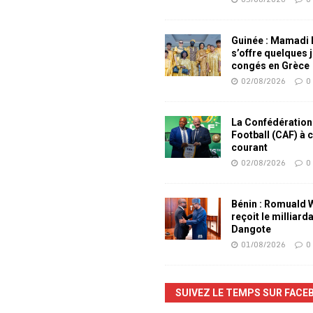
Guinée : Mamadi
s’offre quelques 
congés en Grèce
02/08/2026
0
La Confédération
Football (CAF) à 
courant
02/08/2026
0
Bénin : Romuald
reçoit le milliard
Dangote
01/08/2026
0
SUIVEZ LE TEMPS SUR FACE