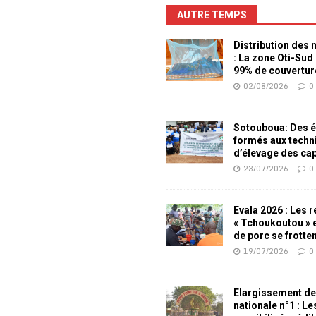
AUTRE TEMPS
Distribution des
: La zone Oti-Sud
99% de couvertur
02/08/2026
0
Sotouboua: Des é
formés aux techn
d’élevage des ca
23/07/2026
0
Evala 2026 : Les 
« Tchoukoutou » e
de porc se frotte
19/07/2026
0
Elargissement de
nationale n°1 : L