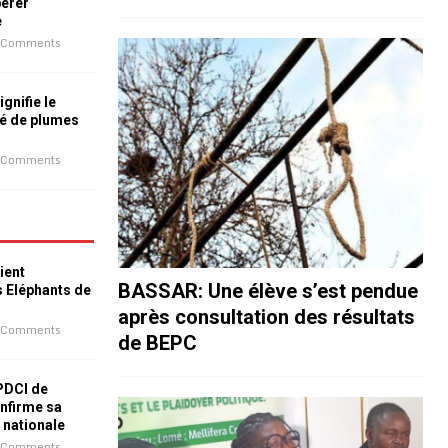
bérer
e
 Comments
ignifie le
é de plumes
 Comments
ient
BASSAR: Une élève s’est pendue
s Eléphants de
après consultation des résultats
 Comments
de BEPC
 PDCI de
nfirme sa
e nationale
 Comments