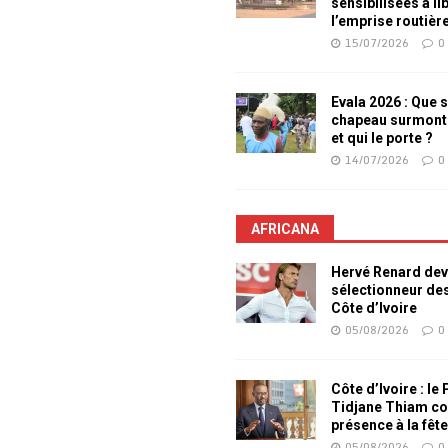
sensibilisées à li
l’emprise routièr
15/07/2026
0
Evala 2026 : Que s
chapeau surmont
et qui le porte ?
14/07/2026
0
AFRICANA
Hervé Renard dev
sélectionneur de
Côte d’Ivoire
05/08/2026
0
Côte d’Ivoire : le
Tidjane Thiam co
présence à la fêt
05/08/2026
0