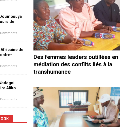
 Doumbouya
jours de
 Comments
 Africaine de
contre-
Des femmes leaders outillées en
médiation des conflits liés à la
 Comments
transhumance
 Wadagni
aire Aliko
 Comments
BOOK