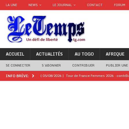
LA UNE
NEWS
LE JOURNAL
CONTACT
FORUM
ACCUEIL
ACTUALITÉS
AU TOGO
AFRIQUE
SE CONNECTER
S’ABONNER
CONTRIBUER
PUBLIER UNE
[ 05/08/2026 ]
Tour de France Femmes 2026 : contrôles
INFO BRÈVE:
montre
GENRE
[ 05/08/2026 ]
Côte d’Ivoire : le PDCI de Tidjane Th
[ 02/08/2026 ]
Guinée : Mamadi Doumbouya s’offre q
[ 02/08/2026 ]
Une factrice arrêtée après avoir volé u
GENRE