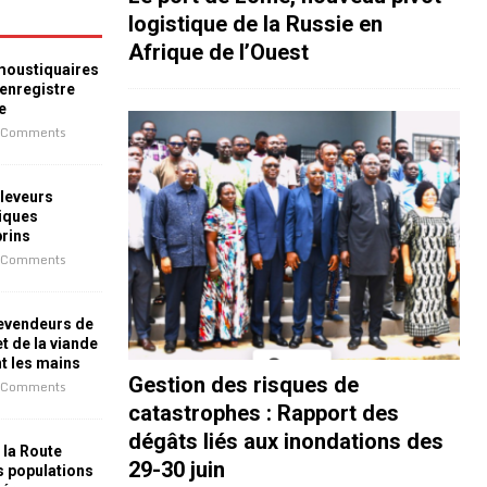
logistique de la Russie en
Afrique de l’Ouest
 moustiquaires
 enregistre
e
 Comments
leveurs
iques
prins
 Comments
revendeurs de
t de la viande
nt les mains
Gestion des risques de
 Comments
catastrophes : Rapport des
dégâts liés aux inondations des
 la Route
29-30 juin
es populations