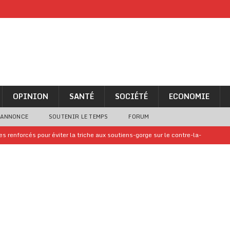
OPINION
SANTÉ
SOCIÉTÉ
ECONOMIE
 ANNONCE
SOUTENIR LE TEMPS
FORUM
 renforcés pour éviter la triche aux soutiens-gorge sur le contre-la-
iam confirme sa présence à la fête nationale
A LA UNE
uelques jours de congés en Grèce
A LA UNE
n billet de loterie gagnant que son propriétaire avait envoyé à un proche