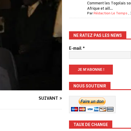
Comment les Togolais son
Afrique et aill...
Par
Rédaction Le Temps
,
NE RATEZ PAS LES NEWS
E-mail
*
NOUS SOUTENIR
SUIVANT
TAUX DE CHANGE