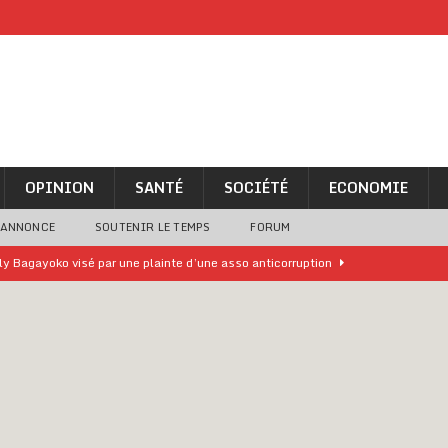
OPINION
SANTÉ
SOCIÉTÉ
ECONOMIE
 ANNONCE
SOUTENIR LE TEMPS
FORUM
lly Bagayoko visé par une plainte d’une asso anticorruption
o clandestin impliquant des Chinois démantelé
A LA UNE
ne analyse « simpliste et surprenante » de Bola Tinubu
A LA UNE
ivités d’Agbogboza 2026 annulées
A LA UNE
rcer le financement de l’école publique
A LA UNE