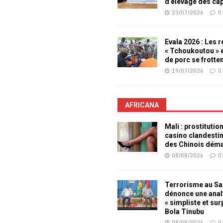
d’élevage des ca
23/07/2026
0
Evala 2026 : Les 
« Tchoukoutou » e
de porc se frotte
19/07/2026
0
AFRICANA
Mali : prostitutio
casino clandesti
des Chinois dém
08/08/2026
0
Terrorisme au Sah
dénonce une ana
« simpliste et su
Bola Tinubu
08/08/2026
0