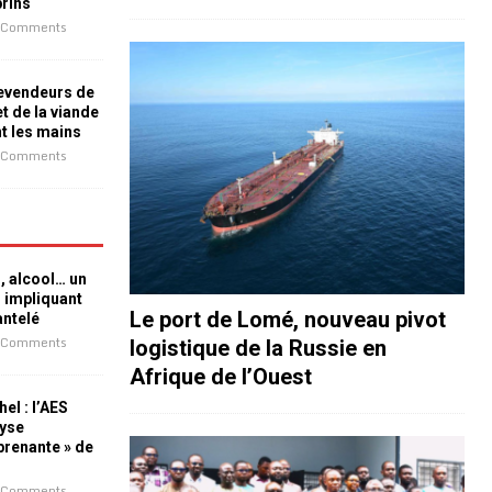
prins
 Comments
revendeurs de
t de la viande
nt les mains
 Comments
n, alcool… un
n impliquant
Le port de Lomé, nouveau pivot
antelé
 Comments
logistique de la Russie en
Afrique de l’Ouest
el : l’AES
lyse
rprenante » de
 Comments