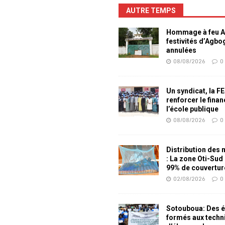
AUTRE TEMPS
Hommage à feu Ag
festivités d’Agb
annulées
08/08/2026
0
Un syndicat, la F
renforcer le fina
l’école publique
08/08/2026
0
Distribution des
: La zone Oti-Sud
99% de couvertur
02/08/2026
0
Sotouboua: Des é
formés aux techn