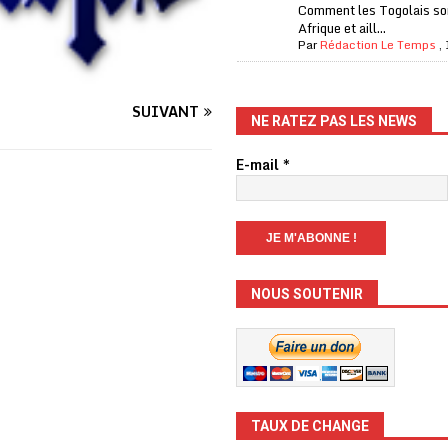
Comment les Togolais son
Afrique et aill...
Par
Rédaction Le Temps
,
SUIVANT
NE RATEZ PAS LES NEWS
E-mail
*
NOUS SOUTENIR
TAUX DE CHANGE