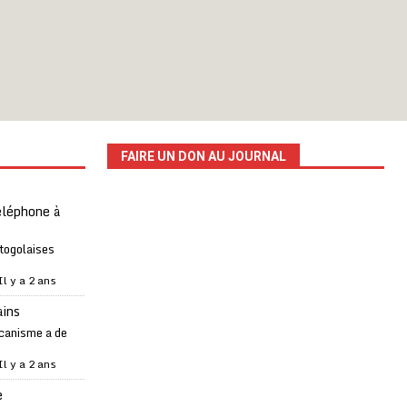
FAIRE UN DON AU JOURNAL
téléphone à
 togolaises
Il y a 2 ans
ains
canisme a de
Il y a 2 ans
e