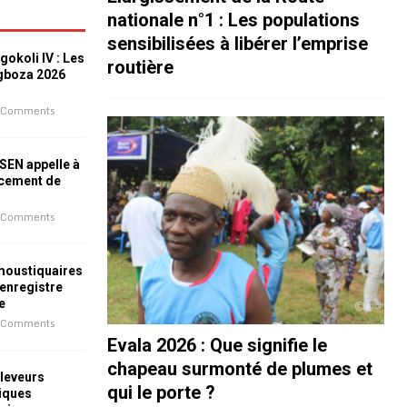
nationale n°1 : Les populations
sensibilisées à libérer l’emprise
okoli IV : Les
routière
ogboza 2026
 Comments
ESEN appelle à
ncement de
 Comments
 moustiquaires
 enregistre
e
 Comments
Evala 2026 : Que signifie le
chapeau surmonté de plumes et
leveurs
qui le porte ?
iques