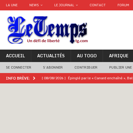
LA UNE
NEWS
LE JOURNAL
CONTACT
FORUM
ACCUEIL
ACTUALITÉS
AU TOGO
AFRIQUE
SE CONNECTER
S’ABONNER
CONTRIBUER
PUBLIER UNE
[ 08/08/2026 ]
Épinglé par le « Canard enchaîné », Ba
INFO BRÈVE:
GOUVERNANCE
[ 08/08/2026 ]
Mali : prostitution, alcool… un casin
[ 08/08/2026 ]
Terrorisme au Sahel : l’AES dénonce u
[ 08/08/2026 ]
Hommage à feu Agokoli IV : Les fest
[ 08/08/2026 ]
Un syndicat, la FESEN appelle à renfo