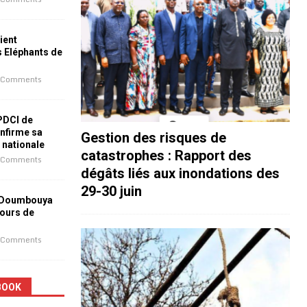
ient
s Eléphants de
 Comments
 PDCI de
nfirme sa
Gestion des risques de
e nationale
catastrophes : Rapport des
 Comments
dégâts liés aux inondations des
29-30 juin
 Doumbouya
jours de
 Comments
BOOK