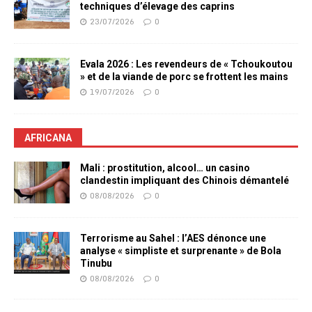
techniques d’élevage des caprins
23/07/2026
0
Evala 2026 : Les revendeurs de « Tchoukoutou
» et de la viande de porc se frottent les mains
19/07/2026
0
AFRICANA
Mali : prostitution, alcool… un casino
clandestin impliquant des Chinois démantelé
08/08/2026
0
Terrorisme au Sahel : l’AES dénonce une
analyse « simpliste et surprenante » de Bola
Tinubu
08/08/2026
0