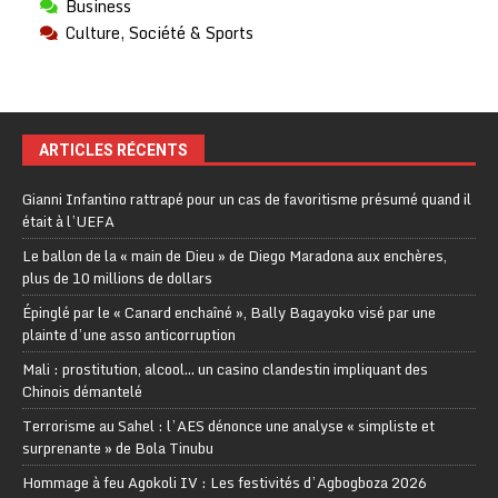
Business
Culture, Société & Sports
ARTICLES RÉCENTS
Gianni Infantino rattrapé pour un cas de favoritisme présumé quand il
était à l’UEFA
Le ballon de la « main de Dieu » de Diego Maradona aux enchères,
plus de 10 millions de dollars
Épinglé par le « Canard enchaîné », Bally Bagayoko visé par une
plainte d’une asso anticorruption
Mali : prostitution, alcool… un casino clandestin impliquant des
Chinois démantelé
Terrorisme au Sahel : l’AES dénonce une analyse « simpliste et
surprenante » de Bola Tinubu
Hommage à feu Agokoli IV : Les festivités d’Agbogboza 2026