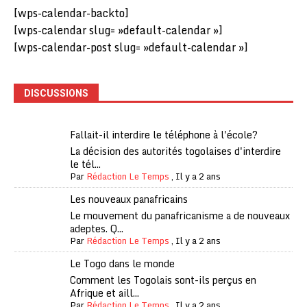
[wps-calendar-backto]
[wps-calendar slug= »default-calendar »]
[wps-calendar-post slug= »default-calendar »]
DISCUSSIONS
Fallait-il interdire le téléphone à l'école?
La décision des autorités togolaises d'interdire
le tél...
Par
Rédaction Le Temps
,
Il y a 2 ans
Les nouveaux panafricains
Le mouvement du panafricanisme a de nouveaux
adeptes. Q...
Par
Rédaction Le Temps
,
Il y a 2 ans
Le Togo dans le monde
Comment les Togolais sont-ils perçus en
Afrique et aill...
Par
Rédaction Le Temps
,
Il y a 2 ans