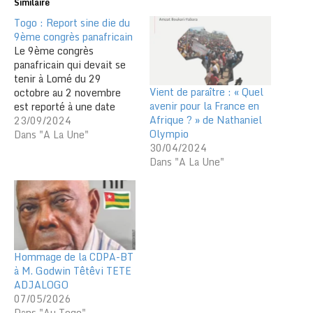
Similaire
Togo : Report sine die du
9ème congrès panafricain
Le 9ème congrès
panafricain qui devait se
tenir à Lomé du 29
Vient de paraître : « Quel
octobre au 2 novembre
avenir pour la France en
est reporté à une date
Afrique ? » de Nathaniel
ultérieure, indique un
23/09/2024
Olympio
communiqué du ministère
Dans "A La Une"
30/04/2024
des Affaires étrangères
Dans "A La Une"
rendu publique ce 23
septembre 2024. Le
soutien des pays africains
et des partenaires de l'UA
a certainement fait
défaut. …
Hommage de la CDPA-BT
à M. Godwin Têtêvi TETE
ADJALOGO
07/05/2026
Dans "Au Togo"