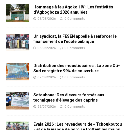
Hommage à feu Agokoli IV : Les festivités
d’Agbogboza 2026 annulées
08/08/2026
0 Comments
Un syndicat, la FESEN appelle à renforcer le
financement de l’école publique
08/08/2026
0 Comments
Distribution des moustiquaires : La zone Oti-
Sud enregistre 99% de couverture
02/08/2026
0 Comments
Sotouboua: Des éleveurs formés aux
techniques d’élevage des caprins
23/07/2026
0 Comments
Evala 2026 : Les revendeurs de « Tchoukoutou
» et de la viande de porc se frottent les mains