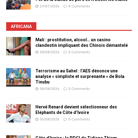
19/07/2026
0 Comments
AFRICANA
Mali : prostitution, alcool… un casino
clandestin impliquant des Chinois démantelé
08/08/2026
0 Comments
Terrorisme au Sahel : l’AES dénonce une
analyse « simpliste et surprenante » de Bola
Tinubu
08/08/2026
0 Comments
Hervé Renard devient sélectionneur des
Eléphants de Côte d’Ivoire
05/08/2026
0 Comments
Côte d’Ivoire : le PDCI de Tidjane Thiam