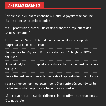
ARTICLES RÉCENTS
Épinglé par le « Canard enchaîné », Bally Bagayoko visé par une
plainte d’une asso anticorruption
Mali : prostitution, alcool… un casino clandestin impliquant des
Chinois démantelé
Terrorisme au Sahel : l’AES dénonce une analyse « simpliste et
surprenante » de Bola Tinubu
Hommage à feu Agokoli IV : Les festivités d’Agbogboza 2026
annulées
Un syndicat, la FESEN appelle à renforcer le financement de l’école
publique
Hervé Renard devient sélectionneur des Eléphants de Côte d’Ivoire
Tour de France Femmes 2026 : contrôles renforcés pour éviter la
triche aux soutiens-gorge sur le contre-la-montre
Côte d’Ivoire : le PDCI de Tidjane Thiam confirme sa présence à la
fête nationale