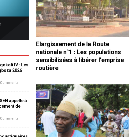
Elargissement de la Route
nationale n°1 : Les populations
sensibilisées à libérer l’emprise
okoli IV : Les
routière
ogboza 2026
 Comments
ESEN appelle à
ncement de
 Comments
 moustiquaires