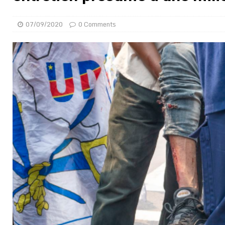
[ 05/08/2026 ]
Hervé Renard devient sélectionneur d
07/09/2020
0 Comments
[ 05/08/2026 ]
Tour de France Femmes 2026 : contrôles
montre
GENRE
[ 05/08/2026 ]
Côte d’Ivoire : le PDCI de Tidjane Th
[ 02/08/2026 ]
Guinée : Mamadi Doumbouya s’offre q
[ 02/08/2026 ]
Une factrice arrêtée après avoir volé u
GENRE
[ 02/08/2026 ]
Distribution des moustiquaires : La z
[ 02/08/2026 ]
La Confédération Africaine de Footbal
[ 01/08/2026 ]
Quatre candidats à la succession d’In
[ 01/08/2026 ]
Bénin : Romuald Wadagni reçoit le mil
[ 09/08/2026 ]
Le ballon de la « main de Dieu » de Di