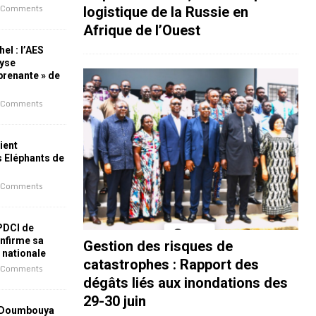
 Comments
logistique de la Russie en
Afrique de l’Ouest
el : l’AES
lyse
rprenante » de
 Comments
ient
s Eléphants de
 Comments
 PDCI de
nfirme sa
Gestion des risques de
e nationale
catastrophes : Rapport des
 Comments
dégâts liés aux inondations des
29-30 juin
 Doumbouya