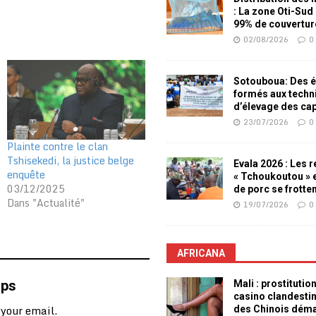
: La zone Oti-Sud
99% de couvertur
02/08/2026
0
Sotouboua: Des é
formés aux techn
d’élevage des ca
23/07/2026
0
Plainte contre le clan
Tshisekedi, la justice belge
Evala 2026 : Les 
enquête
« Tchoukoutou » e
03/12/2025
de porc se frotte
Dans "Actualité"
19/07/2026
0
AFRICANA
mps
Mali : prostitutio
casino clandesti
 your email.
des Chinois dém