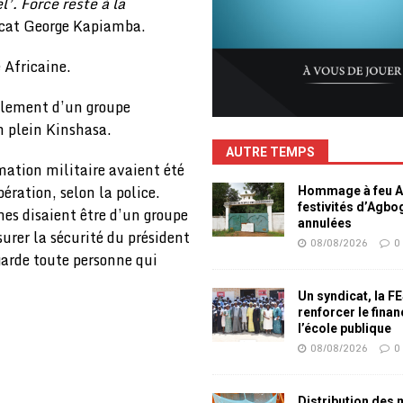
. Force reste à la
ocat George Kapiamba.
 Africaine.
èlement d’un groupe
n plein Kinshasa.
AUTRE TEMPS
mation militaire avaient été
pération, selon la police.
Hommage à feu Ag
festivités d’Agb
mes disaient être d’un groupe
annulées
urer la sécurité du président
08/08/2026
0
garde toute personne qui
Un syndicat, la F
renforcer le fina
l’école publique
08/08/2026
0
Distribution des