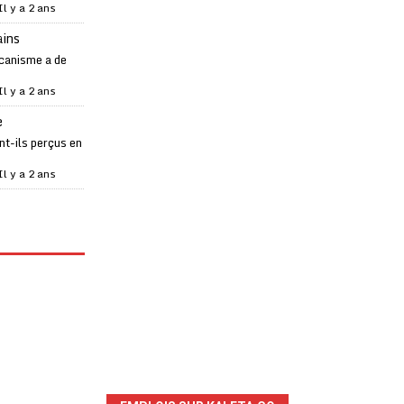
Il y a 2 ans
ains
canisme a de
Il y a 2 ans
e
t-ils perçus en
Il y a 2 ans