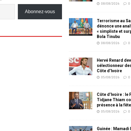
08/08/2026
0
Abonnez-vous
Terrorisme au Sah
dénonce une ana
« simpliste et su
Bola Tinubu
08/08/2026
0
Hervé Renard dev
sélectionneur de
Côte d’Ivoire
05/08/2026
0
Côte d’Ivoire : le
Tidjane Thiam co
présence à la fêt
05/08/2026
0
Guinée : Mamadi