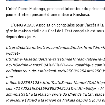
L’abbé Pierre Mutanga, proche collaborateur du président 
pour entretien présumé d’une milice à Kinshasa.
L’ONG ACAJ, Association congolaise pour l’accès à la j
gère la maison civile du Chef de l’Etat congolais est sous
depuis deux jours.
https://platform.twitter.com/embed/index.html?dnt=
widget-
0&frame=false&hideCard=false&hideThread=false&i
ng=fr&origin=https%3A%2F%2Fwww.voaafrique.com
collaborateur-de-tshisekedi-arr%25C3%25AAt%25C3%
une-
milice%2F5571286.html&siteScreenName=VOAAfriqu
sion=219d021%3A1598982042171&width=550px « M. Pi
administratif à la Maison civile du Chef de l’Etat, plac
Provisoire ( MAP) à la Prison de Makala depuis 2 jours pa