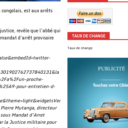
congolais, est aux arrêts
ustice, revèle que l’abbé qui
TAUX DE CHANGE
 mandat d’arrêt provisoire
Taux de change
false&embedId=twitter-
d=1301902762737840131&la
%2Fa%2Fun-proche-
25A9-pour-entretien-d-
e&theme=light&widgetsVer
erre Mutanga, directeur
é sous Mandat d’Arret
r la Justice militaire pour