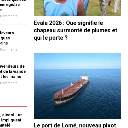
 enregistre
e
 Comments
Evala 2026 : Que signifie le
chapeau surmonté de plumes et
leveurs
qui le porte ?
iques
prins
 Comments
revendeurs de
t de la viande
nt les mains
 Comments
n, alcool… un
n impliquant
Le port de Lomé, nouveau pivot
antelé