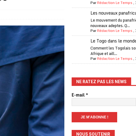
Par
Rédaction Le Temps
,
es Eléphants de Côte d’Ivoire
A LA UNE
Les nouveaux panafric
 renforcés pour éviter la triche aux soutiens-gorge sur le contre-la-
Le mouvement du panafri
nouveaux adeptes. Q...
Par
Rédaction Le Temps
,
iam confirme sa présence à la fête nationale
A LA UNE
Le Togo dans le mond
uelques jours de congés en Grèce
A LA UNE
Comment les Togolais son
Afrique et aill...
n billet de loterie gagnant que son propriétaire avait envoyé à un proche
Par
Rédaction Le Temps
,
one Oti-Sud enregistre 99% de couverture
A LA UNE
NE RATEZ PAS LES NEWS
l (CAF) à contre-courant
COOPÉRATION
E-mail
*
fantino à la tête de la FIFA
A LA UNE
liardaire Aliko Dangote
A LA UNE
ego Maradona aux enchères, plus de 10 millions de dollars
A LA UNE
NOUS SOUTENIR