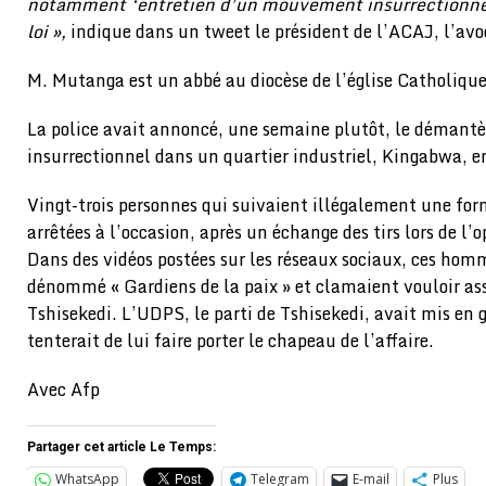
notamment ‘entretien d’un mouvement insurrectionnel’
loi »,
indique dans un tweet le président de l’ACAJ, l’av
M. Mutanga est un abbé au diocèse de l’église Catholique
La police avait annoncé, une semaine plutôt, le démant
insurrectionnel dans un quartier industriel, Kingabwa, e
Vingt-trois personnes qui suivaient illégalement une for
arrêtées à l’occasion, après un échange des tirs lors de l’o
Dans des vidéos postées sur les réseaux sociaux, ces hom
dénommé « Gardiens de la paix » et clamaient vouloir ass
Tshisekedi. L’UDPS, le parti de Tshisekedi, avait mis en 
tenterait de lui faire porter le chapeau de l’affaire.
Avec Afp
Partager cet article Le Temps:
WhatsApp
Telegram
E-mail
Plus