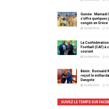
Guinée : Mamadi
s’offre quelques 
congés en Grèce
02/08/2026
0
La Confédération
Football (CAF) à 
courant
02/08/2026
0
Bénin : Romuald
reçoit le milliard
Dangote
01/08/2026
0
SUIVEZ LE TEMPS SUR FACE