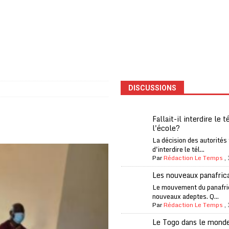
one Oti-Sud enregistre 99% de couverture
A LA UNE
l (CAF) à contre-courant
COOPÉRATION
fantino à la tête de la FIFA
A LA UNE
liardaire Aliko Dangote
A LA UNE
’oxygène financière
ECONOMIE
DISCUSSIONS
 l’Italie et de l’AC Milan, est mort à 66 ans
A LA UNE
 son trophée de la Coupe du monde
MONDE
Fallait-il interdire le 
l'école?
és
A LA UNE
La décision des autorités
EFA menace à «l’unanimité» d’un boycott des Coupes du monde
d'interdire le tél...
Par
Rédaction Le Temps
,
Les nouveaux panafric
 Amnesty International exige une enquête
A LA UNE
Le mouvement du panafri
nouveaux adeptes. Q...
es Eléphants de Côte d’Ivoire
A LA UNE
Par
Rédaction Le Temps
,
Le Togo dans le mond