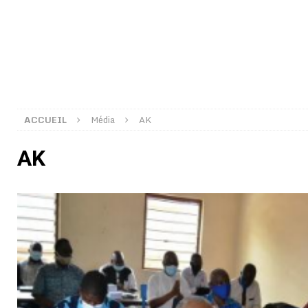
[ 02/08/2026 ]
Distribution des moustiquaires : La z
[ 02/08/2026 ]
La Confédération Africaine de Footbal
[ 01/08/2026 ]
Quatre candidats à la succession d’In
[ 01/08/2026 ]
Bénin : Romuald Wadagni reçoit le mil
[ 31/07/2026 ]
Niger : le FMI débloque une bouffée d
ACCUEIL
Média
AK
[ 31/07/2026 ]
Franco Baresi, légendaire défenseur de
AK
[ 31/07/2026 ]
Benjamin Mendy a vendu aux enchères
[ 31/07/2026 ]
Bénin : les membres du Sénat install
[ 31/07/2026 ]
Projet d’investisseurs à la Fifa: l’U
BUSINESS
[ 30/07/2026 ]
Mali : au moins 19 soldats exécutés,
[ 05/08/2026 ]
Hervé Renard devient sélectionneur d