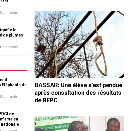
bérer
e
 Comments
ignifie le
é de plumes
 Comments
ient
BASSAR: Une élève s’est pendue
s Eléphants de
après consultation des résultats
 Comments
de BEPC
 PDCI de
nfirme sa
e nationale
 Comments