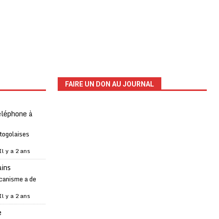
FAIRE UN DON AU JOURNAL
téléphone à
 togolaises
Il y a 2 ans
ains
canisme a de
Il y a 2 ans
e