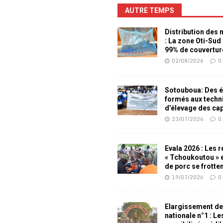
AUTRE TEMPS
Distribution des
: La zone Oti-Sud
99% de couvertur
02/08/2026
0
Sotouboua: Des é
formés aux techn
d’élevage des ca
23/07/2026
0
Evala 2026 : Les 
« Tchoukoutou » e
de porc se frotte
19/07/2026
0
Elargissement de
nationale n°1 : L