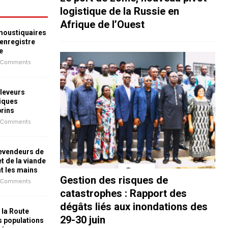
logistique de la Russie en
Afrique de l’Ouest
 moustiquaires
 enregistre
e
 Comments
leveurs
iques
prins
 Comments
revendeurs de
t de la viande
nt les mains
Gestion des risques de
 Comments
catastrophes : Rapport des
dégâts liés aux inondations des
 la Route
29-30 juin
es populations