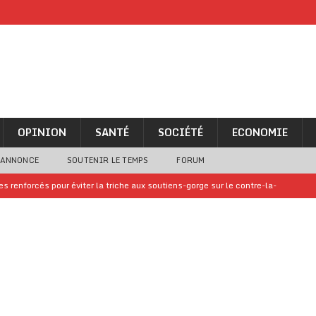
OPINION
SANTÉ
SOCIÉTÉ
ECONOMIE
 ANNONCE
SOUTENIR LE TEMPS
FORUM
 renforcés pour éviter la triche aux soutiens-gorge sur le contre-la-
iam confirme sa présence à la fête nationale
A LA UNE
uelques jours de congés en Grèce
A LA UNE
n billet de loterie gagnant que son propriétaire avait envoyé à un proche