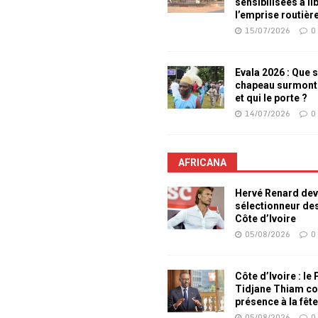
sensibilisées à li
l’emprise routièr
15/07/2026
0
Evala 2026 : Que s
chapeau surmont
et qui le porte ?
14/07/2026
0
AFRICANA
Hervé Renard dev
sélectionneur de
Côte d’Ivoire
05/08/2026
0
Côte d’Ivoire : le
Tidjane Thiam co
présence à la fêt
05/08/2026
0