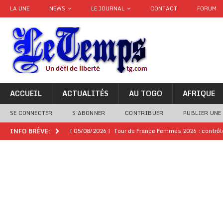
LA UNE
NEWS
LE JOURNAL
CONTACT
FORUM
ACCUEIL
ACTUALITÉS
AU TOGO
AFRIQUE
SE CONNECTER
S’ABONNER
CONTRIBUER
PUBLIER UNE
[ 05/08/2026 ]
Tour de France Femmes 2026 : contrôles
INFO BRÈVE:
montre
GENRE
[ 05/08/2026 ]
Côte d’Ivoire : le PDCI de Tidjane Th
[ 02/08/2026 ]
Guinée : Mamadi Doumbouya s’offre q
[ 02/08/2026 ]
Une factrice arrêtée après avoir volé u
GENRE