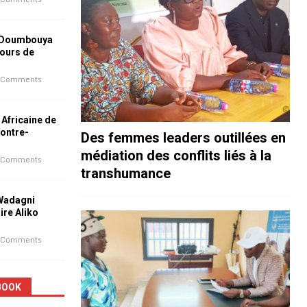
 Doumbouya
jours de
 Comments
 Africaine de
contre-
Des femmes leaders outillées en
médiation des conflits liés à la
 Comments
transhumance
 Wadagni
aire Aliko
 Comments
BOOK