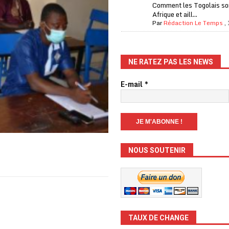
Comment les Togolais son
Afrique et aill...
Par
Rédaction Le Temps
,
NE RATEZ PAS LES NEWS
E-mail
*
NOUS SOUTENIR
TAUX DE CHANGE