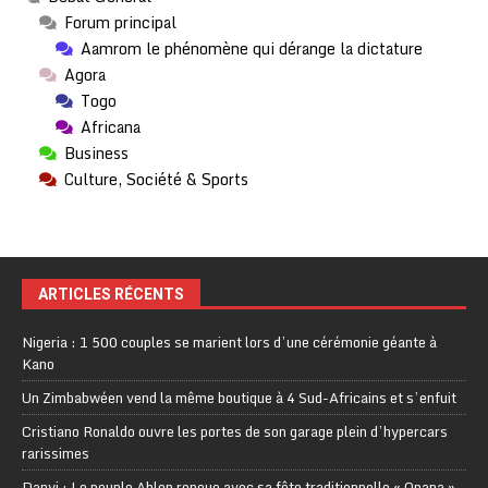
Forum principal
Aamrom le phénomène qui dérange la dictature
Agora
Togo
Africana
Business
Culture, Société & Sports
ARTICLES RÉCENTS
Nigeria : 1 500 couples se marient lors d’une cérémonie géante à
Kano
Un Zimbabwéen vend la même boutique à 4 Sud-Africains et s’enfuit
Cristiano Ronaldo ouvre les portes de son garage plein d’hypercars
rarissimes
Danyi : Le peuple Ahlon renoue avec sa fête traditionnelle « Onana »