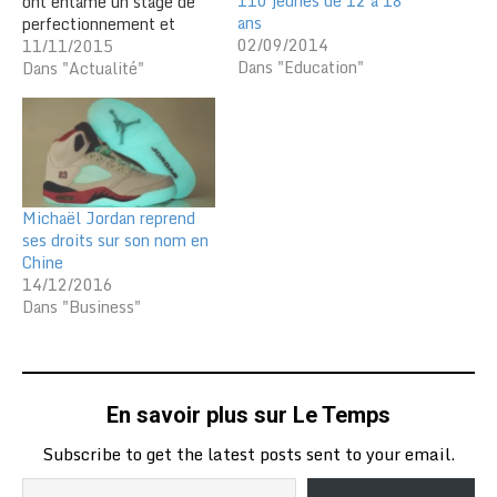
110 jeunes de 12 à 18
ont entamé un stage de
ans
perfectionnement et
02/09/2014
d’évaluation, le 10
11/11/2015
Dans "Education"
novembre au siège de la
Dans "Actualité"
FTBB, Fédération
Togolaise de Basketball.
Ce programme de
Solidarité Olympique, qui
va durer dix jours, a été
parrainé par le Comité
Michaël Jordan reprend
National Olympique…
ses droits sur son nom en
Chine
14/12/2016
Dans "Business"
En savoir plus sur Le Temps
Subscribe to get the latest posts sent to your email.