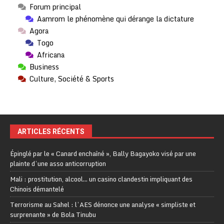
Forum principal
Aamrom le phénomène qui dérange la dictature
Agora
Togo
Africana
Business
Culture, Société & Sports
ARTICLES RÉCENTS
Épinglé par le « Canard enchaîné », Bally Bagayoko visé par une
plainte d’une asso anticorruption
Mali : prostitution, alcool… un casino clandestin impliquant des
Chinois démantelé
Terrorisme au Sahel : l’AES dénonce une analyse « simpliste et
surprenante » de Bola Tinubu