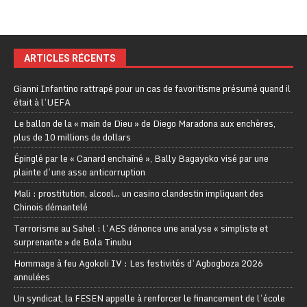
ARTICLES RÉCENTS
Gianni Infantino rattrapé pour un cas de favoritisme présumé quand il
était à l’UEFA
Le ballon de la « main de Dieu » de Diego Maradona aux enchères,
plus de 10 millions de dollars
Épinglé par le « Canard enchaîné », Bally Bagayoko visé par une
plainte d’une asso anticorruption
Mali : prostitution, alcool… un casino clandestin impliquant des
Chinois démantelé
Terrorisme au Sahel : l’AES dénonce une analyse « simpliste et
surprenante » de Bola Tinubu
Hommage à feu Agokoli IV : Les festivités d’Agbogboza 2026
annulées
Un syndicat, la FESEN appelle à renforcer le financement de l’école