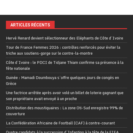
ARTICLES RÉCENTS
Hervé Renard devient sélectionneur des Eléphants de Côte d’Ivoire
Tour de France Femmes 2026 : contrôles renforcés pour éviter la
triche aux soutiens-gorge sur le contre-la-montre
Côte d’Ivoire : le PDCI de Tidjane Thiam confirme sa présence à la
fête nationale
Guinée : Mamadi Doumbouya s’offre quelques jours de congés en
Grèce
Une factrice arrêtée après avoir volé un billet de loterie gagnant que
son propriétaire avait envoyé à un proche
Distribution des moustiquaires : La zone Oti-Sud enregistre 99% de
couverture
La Confédération Africaine de Football (CAF) à contre-courant
Quatre candidats à la succession d’Infantino à la tête de la FIFA