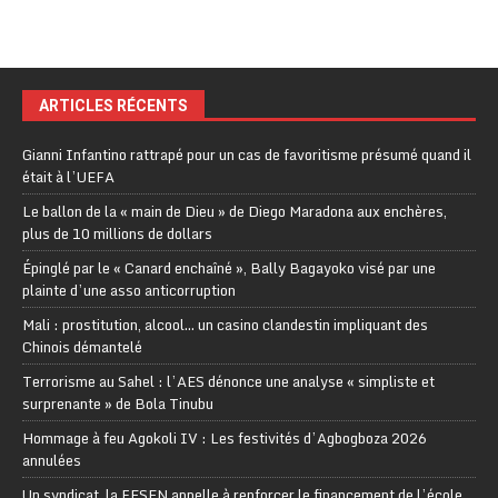
ARTICLES RÉCENTS
Gianni Infantino rattrapé pour un cas de favoritisme présumé quand il
était à l’UEFA
Le ballon de la « main de Dieu » de Diego Maradona aux enchères,
plus de 10 millions de dollars
Épinglé par le « Canard enchaîné », Bally Bagayoko visé par une
plainte d’une asso anticorruption
Mali : prostitution, alcool… un casino clandestin impliquant des
Chinois démantelé
Terrorisme au Sahel : l’AES dénonce une analyse « simpliste et
surprenante » de Bola Tinubu
Hommage à feu Agokoli IV : Les festivités d’Agbogboza 2026
annulées
Un syndicat, la FESEN appelle à renforcer le financement de l’école