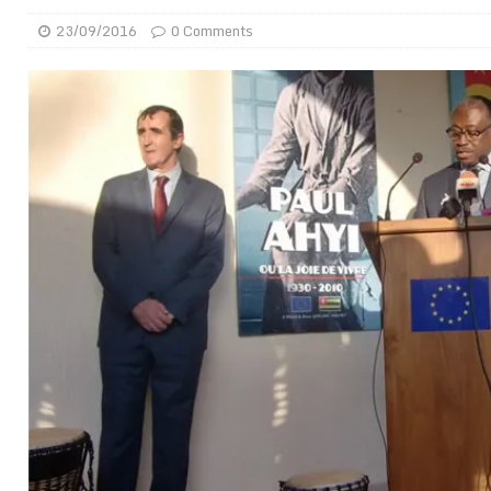
[ 02/08/2026 ]
Distribution des moustiquaires : La z
23/09/2016
0 Comments
[ 02/08/2026 ]
La Confédération Africaine de Footbal
[ 01/08/2026 ]
Quatre candidats à la succession d’In
[ 01/08/2026 ]
Bénin : Romuald Wadagni reçoit le mil
[ 31/07/2026 ]
Niger : le FMI débloque une bouffée d
[ 31/07/2026 ]
Franco Baresi, légendaire défenseur de
[ 31/07/2026 ]
Benjamin Mendy a vendu aux enchères
[ 31/07/2026 ]
Bénin : les membres du Sénat install
[ 31/07/2026 ]
Projet d’investisseurs à la Fifa: l’U
BUSINESS
[ 30/07/2026 ]
Mali : au moins 19 soldats exécutés,
[ 05/08/2026 ]
Hervé Renard devient sélectionneur d