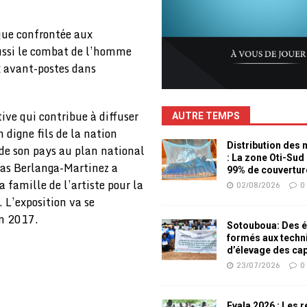
ique confrontée aux
ussi le combat de l’homme
ux avant-postes dans
ive qui contribue à diffuser
AUTRE TEMPS
n digne fils de la nation
Distribution des
 de son pays au plan national
: La zone Oti-Sud
olas Berlanga-Martinez a
99% de couvertur
 famille de l’artiste pour la
02/08/2026
0
. L’exposition va se
en 2017.
Sotouboua: Des é
formés aux techn
d’élevage des ca
23/07/2026
0
Evala 2026 : Les 