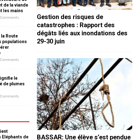
t de la viande
nt les mains
Gestion des risques de
 Comments
catastrophes : Rapport des
dégâts liés aux inondations des
 la Route
29-30 juin
es populations
bérer
e
 Comments
ignifie le
é de plumes
 Comments
ient
BASSAR: Une élève s’est pendue
s Eléphants de