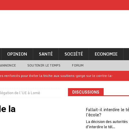
OPINION
SANTÉ
SOCIÉTÉ
ECONOMIE
 ANNONCE
SOUTENIR LE TEMPS
FORUM
 renforcés pour éviter la triche aux soutiens-gorge sur le contre-la-
élégation de l’UE à Lomé
DISCUSSIONS
iam confirme sa présence à la fête nationale
A LA UNE
uelques jours de congés en Grèce
A LA UNE
e la
Fallait-il interdire le 
l'école?
n billet de loterie gagnant que son propriétaire avait envoyé à un proche
La décision des autorités
d'interdire le tél...