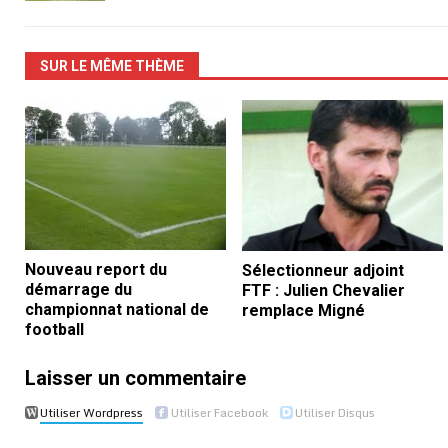
SUR LE MÊME THÈME
Nouveau report du
Sélectionneur adjoint
démarrage du
FTF : Julien Chevalier
championnat national de
remplace Migné
football
Laisser un commentaire
Utiliser Wordpress
Utiliser Facebook
Utiliser Disqus