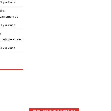
Il y a 2 ans
ains
canisme a de
Il y a 2 ans
e
t-ils perçus en
Il y a 2 ans