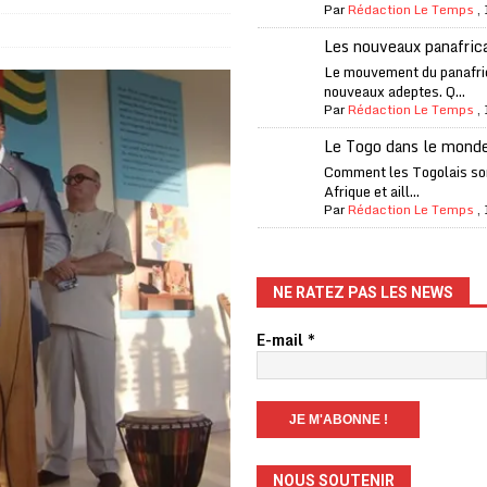
Par
Rédaction Le Temps
,
one Oti-Sud enregistre 99% de couverture
A LA UNE
Les nouveaux panafric
l (CAF) à contre-courant
COOPÉRATION
Le mouvement du panafri
nouveaux adeptes. Q...
fantino à la tête de la FIFA
A LA UNE
Par
Rédaction Le Temps
,
liardaire Aliko Dangote
A LA UNE
Le Togo dans le mond
’oxygène financière
ECONOMIE
Comment les Togolais son
Afrique et aill...
 l’Italie et de l’AC Milan, est mort à 66 ans
A LA UNE
Par
Rédaction Le Temps
,
 son trophée de la Coupe du monde
MONDE
és
A LA UNE
NE RATEZ PAS LES NEWS
EFA menace à «l’unanimité» d’un boycott des Coupes du monde
E-mail
*
 Amnesty International exige une enquête
A LA UNE
es Eléphants de Côte d’Ivoire
A LA UNE
NOUS SOUTENIR