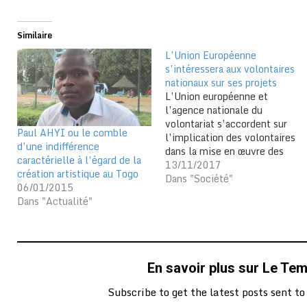
Similaire
L’Union Européenne
s’intéressera aux volontaires
nationaux sur ses projets
L’Union européenne et
l’agence nationale du
volontariat s’accordent sur
Paul AHYI ou le comble
l’implication des volontaires
d’une indifférence
dans la mise en œuvre des
caractérielle à l’égard de la
projets de la délégation. Une
13/11/2017
création artistique au Togo
signature d’accord de
Dans "Société"
06/01/2015
partenariat pour la mise à
Dans "Actualité"
disposition des volontaires
nationaux de l’Agence
Nationale du Volontariat au
Togo (ANVT) sur les projets
de l’Union Européenne (UE)…
En savoir plus sur Le Te
Subscribe to get the latest posts sent to