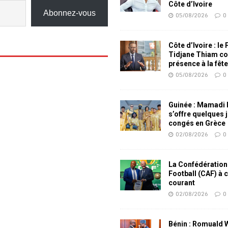
Côte d’Ivoire
Abonnez-vous
05/08/2026
0
Côte d’Ivoire : le
Tidjane Thiam co
présence à la fêt
05/08/2026
0
Guinée : Mamadi
s’offre quelques 
congés en Grèce
02/08/2026
0
La Confédération
Football (CAF) à 
courant
02/08/2026
0
Bénin : Romuald