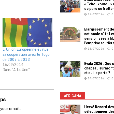
« Tchoukoutou » e
de porc se frotte
19/07/2026
0
Elargissement de
nationale n°1 : L
sensibilisées à li
l’emprise routièr
L’Union Européenne évalue
15/07/2026
0
sa coopération avec le Togo
de 2007 à 2013
16/09/2014
Evala 2026 : Que s
chapeau surmont
Dans "A La Une"
et qui le porte ?
14/07/2026
0
AFRICANA
mps
Hervé Renard dev
 your email.
sélectionneur de