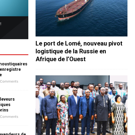
Le port de Lomé, nouveau pivot
logistique de la Russie en
Afrique de l’Ouest
 moustiquaires
 enregistre
e
 Comments
leveurs
iques
prins
 Comments
revendeurs de