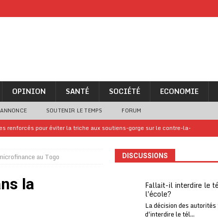
OPINION
SANTÉ
SOCIÉTÉ
ECONOMIE
 ANNONCE
SOUTENIR LE TEMPS
FORUM
 renforcés pour éviter la triche aux soutiens-gorge sur le contre-la-
microfinance au Togo
DISCUSSIONS
iam confirme sa présence à la fête nationale
A LA UNE
uelques jours de congés en Grèce
A LA UNE
ns la
Fallait-il interdire le 
l'école?
n billet de loterie gagnant que son propriétaire avait envoyé à un proche
La décision des autorités
d'interdire le tél...