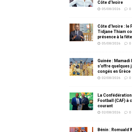
Côte d’Ivoire
05/08/2026
0
Côte d’Ivoire : le
Tidjane Thiam co
présence à la fêt
05/08/2026
0
Guinée : Mamadi
s’offre quelques 
congés en Grèce
02/08/2026
0
La Confédération
Football (CAF) à 
courant
02/08/2026
0
Bénin : Romuald