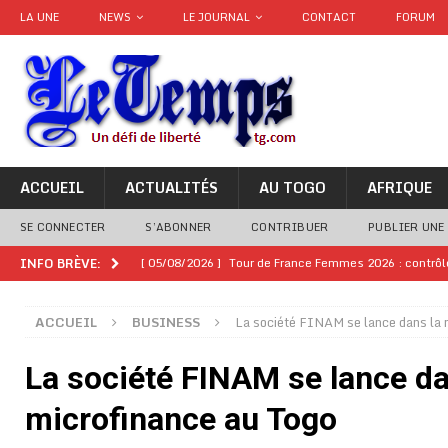
LA UNE
NEWS
LE JOURNAL
CONTACT
FORUM
ACCUEIL
ACTUALITÉS
AU TOGO
AFRIQUE
SE CONNECTER
S’ABONNER
CONTRIBUER
PUBLIER UNE
[ 05/08/2026 ]
Tour de France Femmes 2026 : contrôles
INFO BRÈVE:
montre
GENRE
ACCUEIL
BUSINESS
La société FINAM se lance dans la 
[ 05/08/2026 ]
Côte d’Ivoire : le PDCI de Tidjane Th
[ 02/08/2026 ]
Guinée : Mamadi Doumbouya s’offre q
La société FINAM se lance da
[ 02/08/2026 ]
Une factrice arrêtée après avoir volé u
microfinance au Togo
GENRE