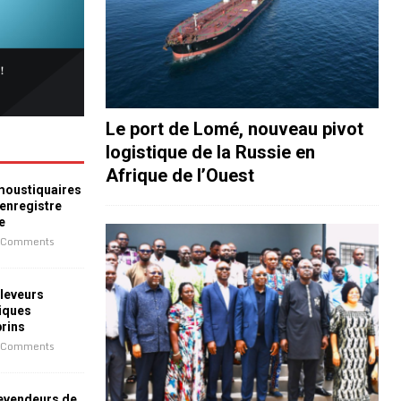
Le port de Lomé, nouveau pivot
logistique de la Russie en
Afrique de l’Ouest
 moustiquaires
 enregistre
e
 Comments
leveurs
iques
prins
 Comments
revendeurs de