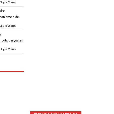
Il y a 2 ans
ains
canisme a de
Il y a 2 ans
e
t-ils perçus en
Il y a 2 ans