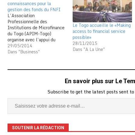
connaissances pour la
gestion des fonds du FNFI
L’Association
Professionnelle des
Le Togo accueille le «Making
Institutions de Microfinance
access to financial service
du Togo (APIM-Togo)
possible»
organise avec l’appui du
28/11/2015
Fonds National de la Finance
29/05/2014
Dans "A La Une"
Inclusive (FNFI), un atelier
Dans "Business"
d’éducation financière et
suivi/accompagnement d’une
microfinance, à l’intention
d’une trentaine de directeurs
En savoir plus sur Le Te
et chefs services des
institutions de microfinance
Subscribe to get the latest posts sent to
à Kpalimé.
L’accompagnement prend fin
aujourd’hui. La formation
qui…
SOUTENIR LA RÉDACTION