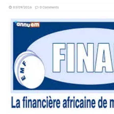
[ 02/08/2026 ]
Distribution des moustiquaires : La z
03/09/2016
0 Comments
[ 02/08/2026 ]
La Confédération Africaine de Footbal
[ 01/08/2026 ]
Quatre candidats à la succession d’In
[ 01/08/2026 ]
Bénin : Romuald Wadagni reçoit le mil
[ 31/07/2026 ]
Niger : le FMI débloque une bouffée d
[ 31/07/2026 ]
Franco Baresi, légendaire défenseur de
[ 31/07/2026 ]
Benjamin Mendy a vendu aux enchères
[ 31/07/2026 ]
Bénin : les membres du Sénat install
[ 31/07/2026 ]
Projet d’investisseurs à la Fifa: l’U
BUSINESS
[ 30/07/2026 ]
Mali : au moins 19 soldats exécutés,
[ 05/08/2026 ]
Hervé Renard devient sélectionneur d