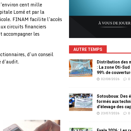
d’environ cent mille
pitale Lomé et par la
gricole. FINAM facilite l’accès
ux circuits financiers
eut accompagner les
AUTRE TEMPS
ctionnaires, d’un conseil
 d’audit.
Distribution des
: La zone Oti-Sud
99% de couvertur
02/08/2026
0
Sotouboua: Des é
formés aux techn
d’élevage des ca
23/07/2026
0
Evala 2026 : Les 