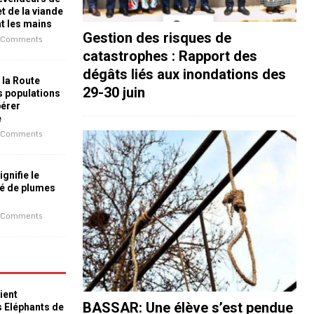
t de la viande
nt les mains
Gestion des risques de
 Comments
catastrophes : Rapport des
dégâts liés aux inondations des
 la Route
29-30 juin
es populations
bérer
e
 Comments
ignifie le
é de plumes
 Comments
ient
BASSAR: Une élève s’est pendue
s Eléphants de