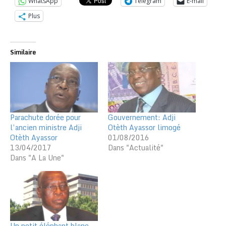
WhatsApp
Telegram
E-mail
Plus
Similaire
Parachute dorée pour
Gouvernement: Adji
l’ancien ministre Adji
Otèth Ayassor limogé
Otèth Ayassor
01/08/2016
13/04/2017
Dans "Actualité"
Dans "A La Une"
Un petit éléphant blanc