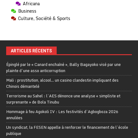
Africana
Business
Culture, Société & Sports
ARTICLES RÉCENTS
Épinglé par le « Canard enchaîné », Bally Bagayoko visé par une
plainte d’une asso anticorruption
Mali : prostitution, alcool… un casino clandestin impliquant des
Chinois démantelé
Terrorisme au Sahel : l’AES dénonce une analyse « simpliste et
surprenante » de Bola Tinubu
Hommage à feu Agokoli IV : Les festivités d’Agbogboza 2026
annulées
Un syndicat, la FESEN appelle à renforcer le financement de l’école
publique