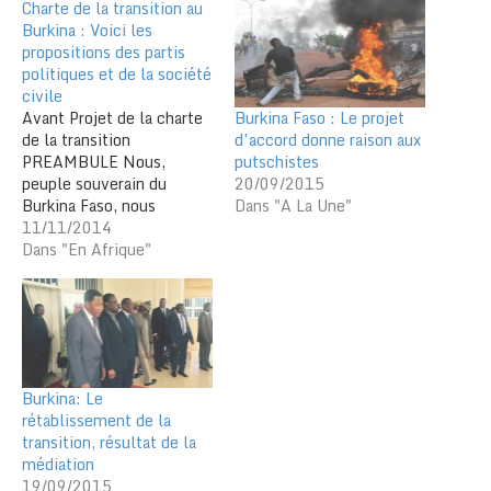
Charte de la transition au
Burkina : Voici les
propositions des partis
politiques et de la société
civile
Burkina Faso : Le projet
Avant Projet de la charte
d’accord donne raison aux
de la transition
putschistes
PREAMBULE Nous,
20/09/2015
peuple souverain du
Dans "A La Une"
Burkina Faso, nous
fondant sur la
11/11/2014
constitution du 2 juin
Dans "En Afrique"
1991, Considérant le
caractère populaire de
l’insurrection ayant
conduit à la démission du
Président Compaoré ;
Considérant le lourd tribut
Burkina: Le
payé par les filles et les
rétablissement de la
fils du…
transition, résultat de la
médiation
19/09/2015