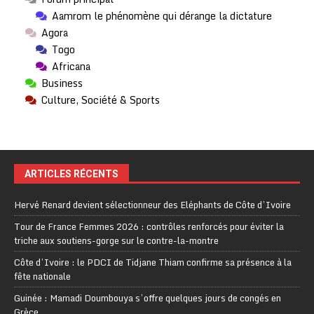
Aamrom le phénomène qui dérange la dictature
Agora
Togo
Africana
Business
Culture, Société & Sports
ARTICLES RÉCENTS
Hervé Renard devient sélectionneur des Eléphants de Côte d’Ivoire
Tour de France Femmes 2026 : contrôles renforcés pour éviter la
triche aux soutiens-gorge sur le contre-la-montre
Côte d’Ivoire : le PDCI de Tidjane Thiam confirme sa présence à la
fête nationale
Guinée : Mamadi Doumbouya s’offre quelques jours de congés en
Grèce