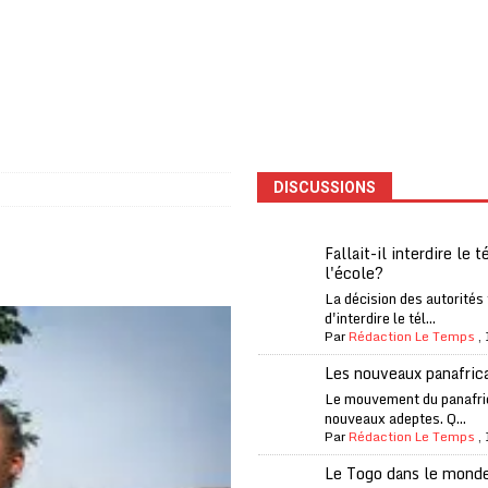
one Oti-Sud enregistre 99% de couverture
A LA UNE
l (CAF) à contre-courant
COOPÉRATION
fantino à la tête de la FIFA
A LA UNE
liardaire Aliko Dangote
A LA UNE
’oxygène financière
ECONOMIE
DISCUSSIONS
 l’Italie et de l’AC Milan, est mort à 66 ans
A LA UNE
 son trophée de la Coupe du monde
MONDE
Fallait-il interdire le 
l'école?
és
A LA UNE
La décision des autorités
EFA menace à «l’unanimité» d’un boycott des Coupes du monde
d'interdire le tél...
Par
Rédaction Le Temps
,
Les nouveaux panafric
 Amnesty International exige une enquête
A LA UNE
Le mouvement du panafri
nouveaux adeptes. Q...
es Eléphants de Côte d’Ivoire
A LA UNE
Par
Rédaction Le Temps
,
Le Togo dans le mond