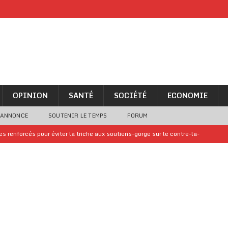
OPINION
SANTÉ
SOCIÉTÉ
ECONOMIE
 ANNONCE
SOUTENIR LE TEMPS
FORUM
 renforcés pour éviter la triche aux soutiens-gorge sur le contre-la-
iam confirme sa présence à la fête nationale
A LA UNE
uelques jours de congés en Grèce
A LA UNE
n billet de loterie gagnant que son propriétaire avait envoyé à un proche