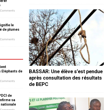
bérer
e
 Comments
ignifie le
é de plumes
 Comments
ient
BASSAR: Une élève s’est pendue
s Eléphants de
après consultation des résultats
 Comments
de BEPC
 PDCI de
nfirme sa
e nationale
 Comments