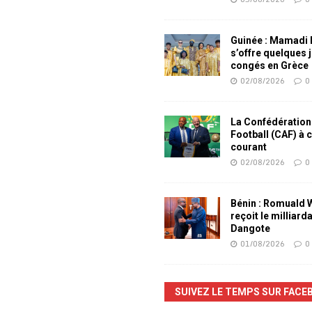
Guinée : Mamadi
s’offre quelques 
congés en Grèce
02/08/2026
0
La Confédération
Football (CAF) à 
courant
02/08/2026
0
Bénin : Romuald
reçoit le milliard
Dangote
01/08/2026
0
SUIVEZ LE TEMPS SUR FACE