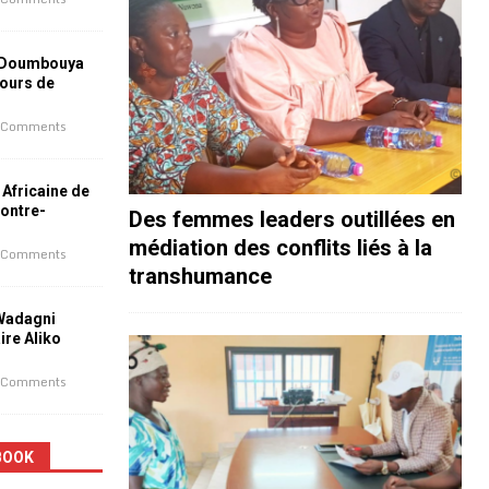
 Doumbouya
jours de
 Comments
 Africaine de
contre-
Des femmes leaders outillées en
médiation des conflits liés à la
 Comments
transhumance
 Wadagni
aire Aliko
 Comments
BOOK