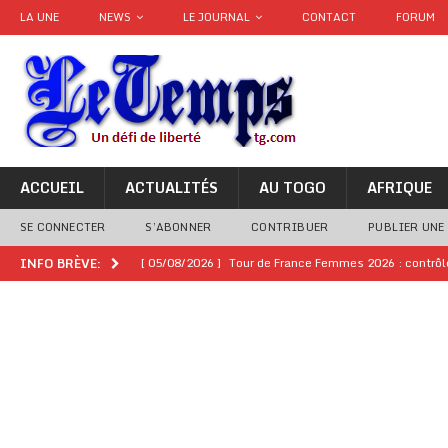
LA UNE
NEWS
LE JOURNAL
CONTACT
FORUM
ACCUEIL
ACTUALITÉS
AU TOGO
AFRIQUE
SE CONNECTER
S’ABONNER
CONTRIBUER
PUBLIER UNE
[ 05/08/2026 ]
Tour de France Femmes 2026 : contrôles
INFO BRÈVE:
montre
GENRE
[ 05/08/2026 ]
Côte d’Ivoire : le PDCI de Tidjane Th
[ 02/08/2026 ]
Guinée : Mamadi Doumbouya s’offre q
[ 02/08/2026 ]
Une factrice arrêtée après avoir volé u
GENRE