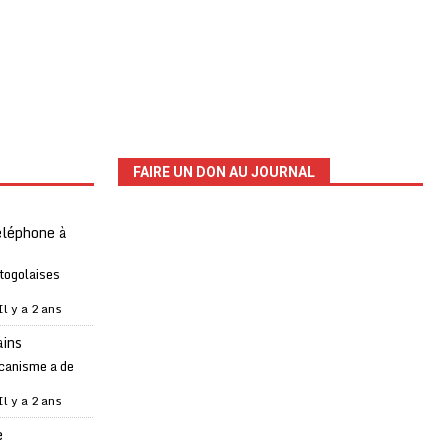
FAIRE UN DON AU JOURNAL
téléphone à
 togolaises
Il y a 2 ans
ains
canisme a de
Il y a 2 ans
e