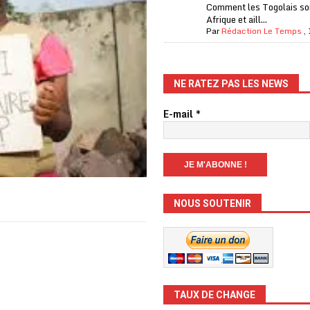
Comment les Togolais son
Afrique et aill...
Par
Rédaction Le Temps
,
NE RATEZ PAS LES NEWS
E-mail
*
NOUS SOUTENIR
TAUX DE CHANGE