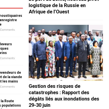
logistique de la Russie en
Afrique de l’Ouest
 moustiquaires
 enregistre
e
 Comments
leveurs
iques
prins
 Comments
revendeurs de
t de la viande
nt les mains
Gestion des risques de
 Comments
catastrophes : Rapport des
dégâts liés aux inondations des
 la Route
29-30 juin
es populations