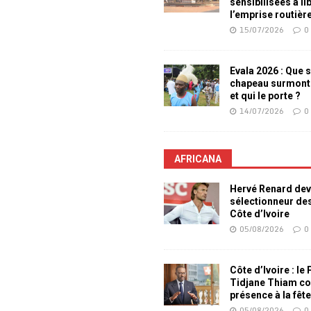
sensibilisées à li
l’emprise routièr
15/07/2026
0
Evala 2026 : Que s
chapeau surmont
et qui le porte ?
14/07/2026
0
AFRICANA
Hervé Renard dev
sélectionneur de
Côte d’Ivoire
05/08/2026
0
Côte d’Ivoire : le
Tidjane Thiam co
présence à la fêt
05/08/2026
0