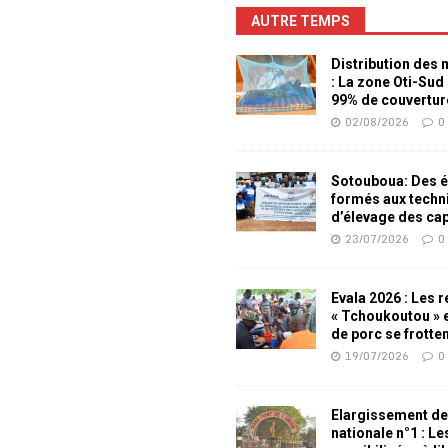
AUTRE TEMPS
Distribution des
: La zone Oti-Sud
99% de couvertur
02/08/2026
0
Sotouboua: Des é
formés aux techn
d’élevage des ca
23/07/2026
0
Evala 2026 : Les 
« Tchoukoutou » e
de porc se frotte
19/07/2026
0
Elargissement de
nationale n°1 : L