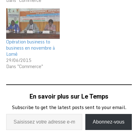
Dans "Commerce"
cette troisième édition
qui aura pour thème
principal : «l’artisanat au
service du
développement
communautaire».
L’évènement intervient
Opération business to
en prélude…
business en novembre à
Lomé
29/06/2015
Dans "Commerce"
En savoir plus sur Le Temps
Subscribe to get the latest posts sent to your email.
Abonnez-vous