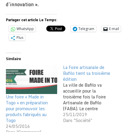
d’innovation ».
Partager cet article Le Temps:
WhatsApp
Telegram
E-mail
Plus
Similaire
La Foire artisanale de
Bafilo tient sa troisième
édition
La ville de Bafilo va
accueillir pour la
Une foire « Made in
troisième fois la Foire
Togo » en préparation
Artisanale de Bafilo
pour promouvoir les
(FABA). Le centre
produits fabriqués au
culturel de Bafilo a servi
25/11/2019
Togo
de cadre pour l’annonce
Dans "Société"
24/05/2016
de la tenue effective de