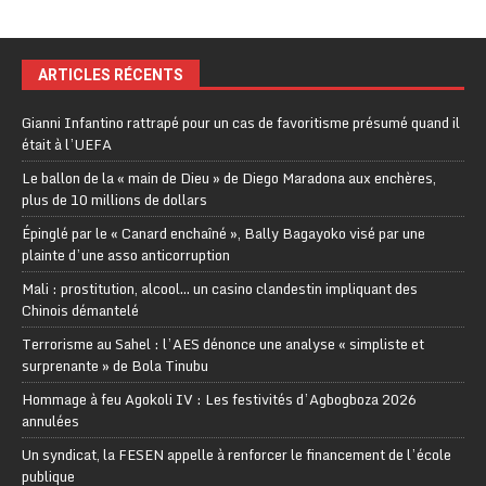
ARTICLES RÉCENTS
Gianni Infantino rattrapé pour un cas de favoritisme présumé quand il
était à l’UEFA
Le ballon de la « main de Dieu » de Diego Maradona aux enchères,
plus de 10 millions de dollars
Épinglé par le « Canard enchaîné », Bally Bagayoko visé par une
plainte d’une asso anticorruption
Mali : prostitution, alcool… un casino clandestin impliquant des
Chinois démantelé
Terrorisme au Sahel : l’AES dénonce une analyse « simpliste et
surprenante » de Bola Tinubu
Hommage à feu Agokoli IV : Les festivités d’Agbogboza 2026
annulées
Un syndicat, la FESEN appelle à renforcer le financement de l’école
publique