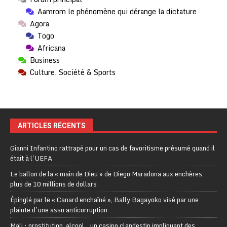
Aamrom le phénomène qui dérange la dictature
Agora
Togo
Africana
Business
Culture, Société & Sports
ARTICLES RÉCENTS
Gianni Infantino rattrapé pour un cas de favoritisme présumé quand il
était à l’UEFA
Le ballon de la « main de Dieu » de Diego Maradona aux enchères,
plus de 10 millions de dollars
Épinglé par le « Canard enchaîné », Bally Bagayoko visé par une
plainte d’une asso anticorruption
Mali : prostitution, alcool… un casino clandestin impliquant des