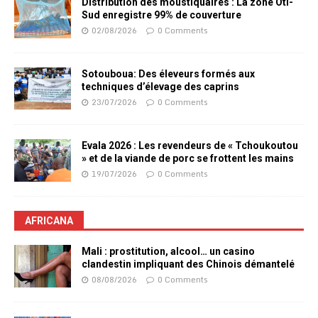
Distribution des moustiquaires : La zone Oti-
Sud enregistre 99% de couverture
02/08/2026
0 Comments
Sotouboua: Des éleveurs formés aux
techniques d’élevage des caprins
23/07/2026
0 Comments
Evala 2026 : Les revendeurs de « Tchoukoutou
» et de la viande de porc se frottent les mains
19/07/2026
0 Comments
AFRICANA
Mali : prostitution, alcool… un casino
clandestin impliquant des Chinois démantelé
08/08/2026
0 Comments