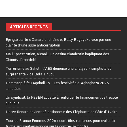
ARTICLES RÉCENTS
Épinglé par le « Canard enchaîné », Bally Bagayoko visé par une
plainte d’une asso anticorruption
Mali : prostitution, alcool… un casino clandestin impliquant des
Chinois démantelé
Terrorisme au Sahel : l’AES dénonce une analyse « simpliste et
surprenante » de Bola Tinubu
Hommage à feu Agokoli IV : Les festivités d’Agbogboza 2026
annulées
Un syndicat, la FESEN appelle à renforcer le financement de l’école
publique
Hervé Renard devient sélectionneur des Eléphants de Côte d’Ivoire
Tour de France Femmes 2026 : contrôles renforcés pour éviter la
triche aux soutiens-gorge sur le contre-la-montre