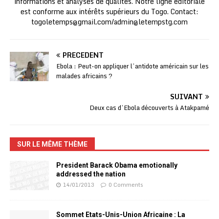
informations et analyses de qualités. Notre ligne éditoriale
est conforme aux intérêts supérieurs du Togo. Contact:
togoletemps@gmail.com
/
admin@letempstg.com
PRÉCÉDENT
Ebola : Peut-on appliquer l’antidote américain sur les
malades africains ?
SUIVANT
Deux cas d’Ebola découverts à Atakpamé
SUR LE MÊME THÈME
President Barack Obama emotionally
addressed the nation
14/01/2013
0 Comments
Sommet Etats-Unis-Union Africaine : La