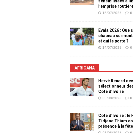
sensibilisées à li
l’emprise routièr
15/07/2026
0
Evala 2026 : Que s
chapeau surmont
et qui le porte ?
14/07/2026
0
AFRICANA
Hervé Renard dev
sélectionneur de
Côte d’Ivoire
05/08/2026
0
Côte d’Ivoire : le
Tidjane Thiam co
présence à la fêt
05/08/2026
0