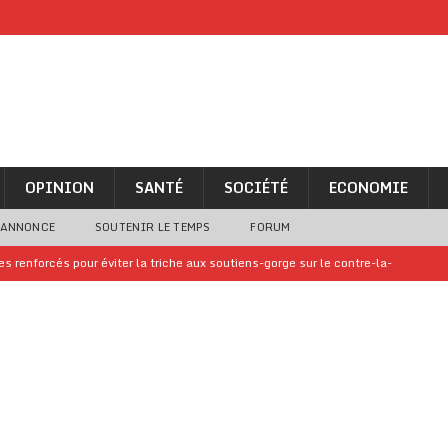
OPINION
SANTÉ
SOCIÉTÉ
ECONOMIE
 ANNONCE
SOUTENIR LE TEMPS
FORUM
 renforcés pour éviter la triche aux soutiens-gorge sur le contre-la-
iam confirme sa présence à la fête nationale
A LA UNE
uelques jours de congés en Grèce
A LA UNE
n billet de loterie gagnant que son propriétaire avait envoyé à un proche