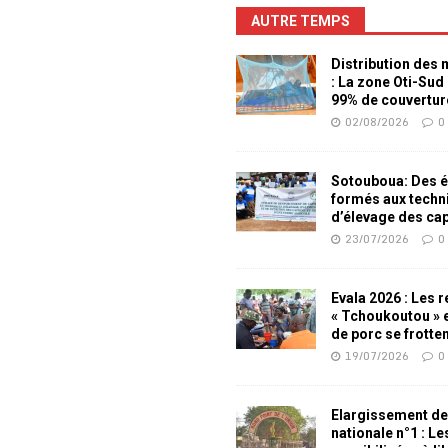
AUTRE TEMPS
Distribution des
: La zone Oti-Sud
99% de couvertur
02/08/2026
0
Sotouboua: Des é
formés aux techn
d’élevage des ca
23/07/2026
0
Evala 2026 : Les 
« Tchoukoutou » e
de porc se frotte
19/07/2026
0
Elargissement de
nationale n°1 : L