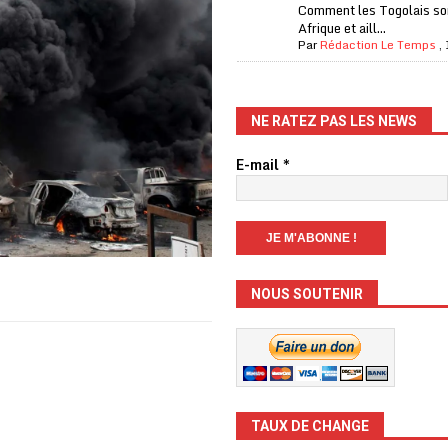
Comment les Togolais son
Afrique et aill...
Par
Rédaction Le Temps
,
NE RATEZ PAS LES NEWS
E-mail
*
NOUS SOUTENIR
TAUX DE CHANGE