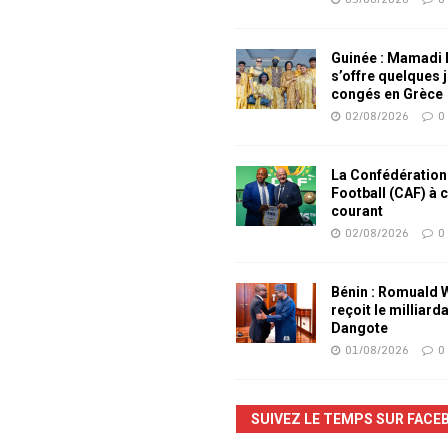
Guinée : Mamadi
s’offre quelques 
congés en Grèce
02/08/2026
0
La Confédération
Football (CAF) à 
courant
02/08/2026
0
Bénin : Romuald
reçoit le milliard
Dangote
01/08/2026
0
SUIVEZ LE TEMPS SUR FACE