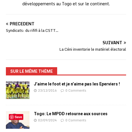
développements au Togo et sur le continent.
PRÉCÉDENT
Syndicats: du rififi à la CSTT…
SUIVANT
La Céni inventorie le matériel électoral
SUR LE MÊME THÈME
J’aime le foot et je n’aime pas les Eperviers !
23/12/2016
0 Comments
Togo: Le MPDD retourne aux sources
Save
02/09/2024
0 Comments