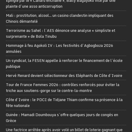
Épinglé par le « Canard enchaîné », Bally Bagayoko visé par une
plainte d’une asso anticorruption
Mali : prostitution, alcool… un casino clandestin impliquant des
Chinois démantelé
Terrorisme au Sahel : l’AES dénonce une analyse « simpliste et
surprenante » de Bola Tinubu
Hommage à feu Agokoli IV : Les festivités d’Agbogboza 2026
annulées
Un syndicat, la FESEN appelle à renforcer le financement de l’école
publique
Hervé Renard devient sélectionneur des Eléphants de Côte d’Ivoire
Tour de France Femmes 2026 : contrôles renforcés pour éviter la
triche aux soutiens-gorge sur le contre-la-montre
Côte d’Ivoire : le PDCI de Tidjane Thiam confirme sa présence à la
fête nationale
Guinée : Mamadi Doumbouya s’offre quelques jours de congés en
Grèce
Une factrice arrêtée après avoir volé un billet de loterie gagnant que