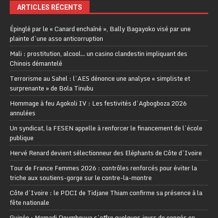
ARTICLES RÉCENTS
Épinglé par le « Canard enchaîné », Bally Bagayoko visé par une
plainte d’une asso anticorruption
Mali : prostitution, alcool… un casino clandestin impliquant des
Chinois démantelé
Terrorisme au Sahel : l’AES dénonce une analyse « simpliste et
surprenante » de Bola Tinubu
Hommage à feu Agokoli IV : Les festivités d’Agbogboza 2026
annulées
Un syndicat, la FESEN appelle à renforcer le financement de l’école
publique
Hervé Renard devient sélectionneur des Eléphants de Côte d’Ivoire
Tour de France Femmes 2026 : contrôles renforcés pour éviter la
triche aux soutiens-gorge sur le contre-la-montre
Côte d’Ivoire : le PDCI de Tidjane Thiam confirme sa présence à la
fête nationale
Guinée : Mamadi Doumbouya s’offre quelques jours de congés en