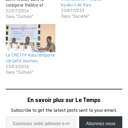
kiyaku » de Kara
catégorie théâtre et
23/07/2019
danses modernes et ceux
22/07/2014
Dans "Société"
Evala de Kara et «
Dans "Culture"
DjikanKani de Kantè »
dans celle des danses
traditionnelles le 18
juillet à Kara
représenteront la zone
nord à la phase finale du…
Le CRETFP Kara remporte
«le petit journal»
25/03/2016
Dans "Culture"
En savoir plus sur Le Temps
Subscribe to get the latest posts sent to your email.
Abonnez-vous