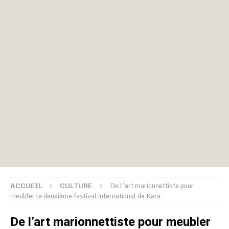
ACCUEIL
CULTURE
De l’art marionnettiste pour
meubler le deuxième festival international de Kara
De l’art marionnettiste pour meubler