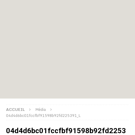
ACCUEIL
Média
04d4d6bc01fccfbf91598b92fd225391_L
04d4d6bc01fccfbf91598b92fd2253