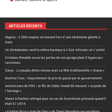
ARTICLES RÉCENTS
Nigeria : 1 500 couples se marient lors d’une cérémonie géante à
Kano
Un Zimbabwéen vend la même boutique à 4 Sud-Africains et s’enfuit
Cristiano Ronaldo ouvre les portes de son garage plein d’hypercars
rarissimes
Danyi : Le peuple Ahlon renoue avec sa fête traditionnelle « Onana »
Burkina Faso : réajustement du prix du gasoil par le gouvernement
Anniversaire de PBS : le fils de Didier Awadi dit mesurer « le poids de
l’héritage »
Gianni Infantino rattrapé pour un cas de favoritisme présumé quand il
était à l’UEFA
Le ballon de la « main de Dieu » de Diego Maradona aux enchères,