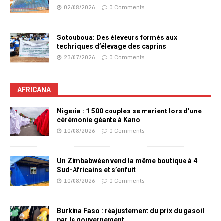
02/08/2026
0 Comments
Sotouboua: Des éleveurs formés aux
techniques d’élevage des caprins
23/07/2026
0 Comments
AFRICANA
Nigeria : 1 500 couples se marient lors d’une
cérémonie géante à Kano
10/08/2026
0 Comments
Un Zimbabwéen vend la même boutique à 4
Sud-Africains et s’enfuit
10/08/2026
0 Comments
Burkina Faso : réajustement du prix du gasoil
par le gouvernement