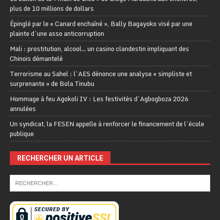
plus de 10 millions de dollars
Épinglé par le « Canard enchaîné », Bally Bagayoko visé par une
plainte d’une asso anticorruption
Mali : prostitution, alcool… un casino clandestin impliquant des
Chinois démantelé
Terrorisme au Sahel : l’AES dénonce une analyse « simpliste et
surprenante » de Bola Tinubu
Hommage à feu Agokoli IV : Les festivités d’Agbogboza 2026
annulées
Un syndicat, la FESEN appelle à renforcer le financement de l’école
publique
RECHERCHER UN ARTICLE