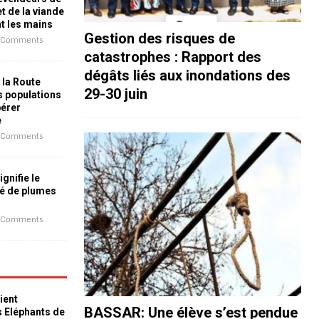
t de la viande
nt les mains
Gestion des risques de
 Comments
catastrophes : Rapport des
dégâts liés aux inondations des
 la Route
29-30 juin
es populations
bérer
e
 Comments
ignifie le
é de plumes
 Comments
ient
BASSAR: Une élève s’est pendue
s Eléphants de