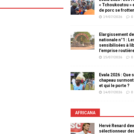
« Tchoukoutou » e
de porc se frotte
19/07/2026
0
Elargissement de
nationale n°1 : L
sensibilisées à li
l’emprise routièr
15/07/2026
0
Evala 2026 : Que s
chapeau surmont
et qui le porte ?
14/07/2026
0
AFRICANA
Hervé Renard dev
sélectionneur de