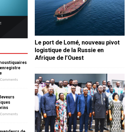
Le port de Lomé, nouveau pivot
logistique de la Russie en
Afrique de l’Ouest
 moustiquaires
 enregistre
e
 Comments
leveurs
iques
prins
 Comments
revendeurs de