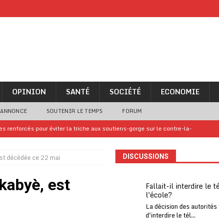
OPINION
SANTÉ
SOCIÉTÉ
ECONOMIE
 ANNONCE
SOUTENIR LE TEMPS
FORUM
 renforcés pour éviter la triche aux soutiens-gorge sur le contre-la-
 est décédée ce 22 mai
DISCUSSIONS
iam confirme sa présence à la fête nationale
A LA UNE
uelques jours de congés en Grèce
A LA UNE
 kabyè, est
Fallait-il interdire le 
l'école?
n billet de loterie gagnant que son propriétaire avait envoyé à un proche
La décision des autorités
d'interdire le tél...