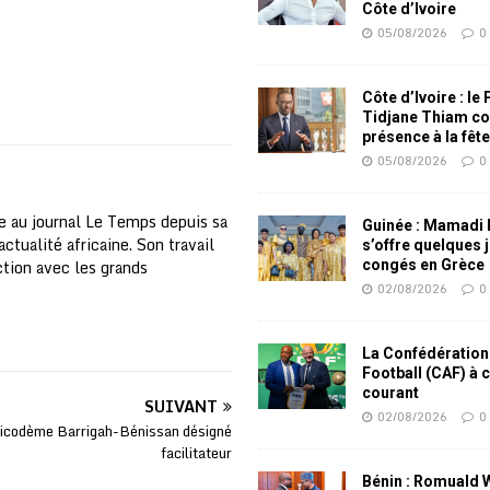
Côte d’Ivoire
05/08/2026
0
Côte d’Ivoire : le
Tidjane Thiam co
présence à la fêt
05/08/2026
0
e au journal Le Temps depuis sa
Guinée : Mamadi
ctualité africaine. Son travail
s’offre quelques 
nction avec les grands
congés en Grèce
02/08/2026
0
La Confédération
Football (CAF) à 
courant
SUIVANT
02/08/2026
0
icodème Barrigah-Bénissan désigné
facilitateur
Bénin : Romuald