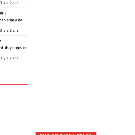
Il y a 2 ans
ains
canisme a de
Il y a 2 ans
e
t-ils perçus en
Il y a 2 ans