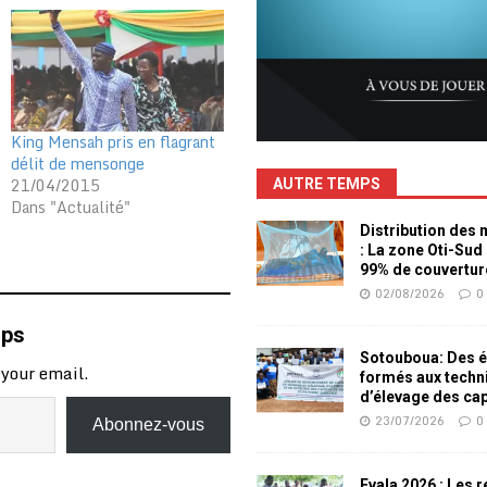
King Mensah pris en flagrant
délit de mensonge
21/04/2015
AUTRE TEMPS
Dans "Actualité"
Distribution des
: La zone Oti-Sud
99% de couvertur
02/08/2026
0
mps
Sotouboua: Des é
 your email.
formés aux techn
d’élevage des ca
23/07/2026
0
Abonnez-vous
Evala 2026 : Les 