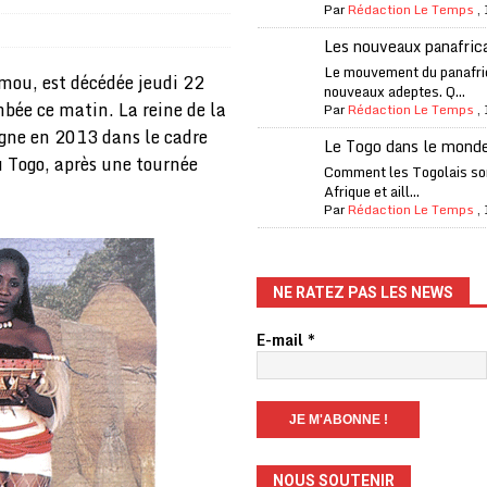
Par
Rédaction Le Temps
,
one Oti-Sud enregistre 99% de couverture
A LA UNE
Les nouveaux panafric
l (CAF) à contre-courant
COOPÉRATION
Le mouvement du panafri
mou, est décédée jeudi 22
nouveaux adeptes. Q...
fantino à la tête de la FIFA
A LA UNE
mbée ce matin. La reine de la
Par
Rédaction Le Temps
,
liardaire Aliko Dangote
A LA UNE
gne en 2013 dans le cadre
Le Togo dans le mond
 Togo, après une tournée
’oxygène financière
ECONOMIE
Comment les Togolais son
Afrique et aill...
 l’Italie et de l’AC Milan, est mort à 66 ans
A LA UNE
Par
Rédaction Le Temps
,
 son trophée de la Coupe du monde
MONDE
és
A LA UNE
NE RATEZ PAS LES NEWS
EFA menace à «l’unanimité» d’un boycott des Coupes du monde
E-mail
*
 Amnesty International exige une enquête
A LA UNE
es Eléphants de Côte d’Ivoire
A LA UNE
NOUS SOUTENIR