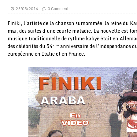
[ 02/08/2026 ]
Distribution des moustiquaires : La z
23/05/2014
0 Comments
[ 02/08/2026 ]
La Confédération Africaine de Footbal
Finiki, l’artiste de la chanson surnommée la reine du Ka
[ 01/08/2026 ]
Quatre candidats à la succession d’In
mai, des suites d’une courte maladie. La nouvelle est to
[ 01/08/2026 ]
Bénin : Romuald Wadagni reçoit le mil
musique traditionnelle de rythme kabyè était en Allema
des célébrités du 54
anniversaire de l’indépendance du
ème
[ 31/07/2026 ]
Niger : le FMI débloque une bouffée d
européenne en Italie et en France.
[ 31/07/2026 ]
Franco Baresi, légendaire défenseur de
[ 31/07/2026 ]
Benjamin Mendy a vendu aux enchères
[ 31/07/2026 ]
Bénin : les membres du Sénat install
[ 31/07/2026 ]
Projet d’investisseurs à la Fifa: l’U
BUSINESS
[ 30/07/2026 ]
Mali : au moins 19 soldats exécutés,
[ 05/08/2026 ]
Hervé Renard devient sélectionneur d