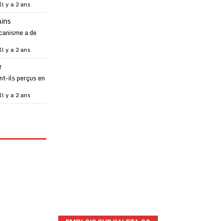
Il y a 2 ans
ains
canisme a de
Il y a 2 ans
e
t-ils perçus en
Il y a 2 ans