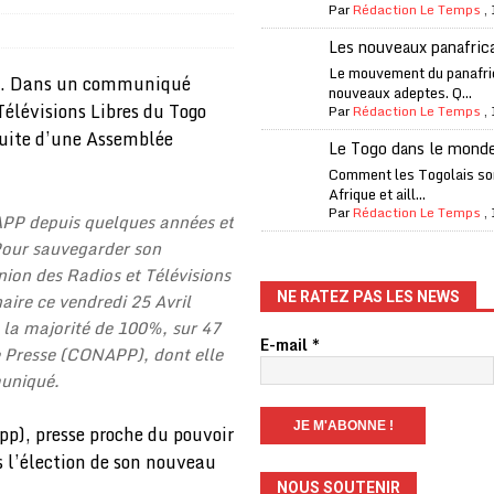
Par
Rédaction Le Temps
,
fantino à la tête de la FIFA
A LA UNE
Les nouveaux panafric
liardaire Aliko Dangote
A LA UNE
Le mouvement du panafri
ent. Dans un communiqué
nouveaux adeptes. Q...
’oxygène financière
ECONOMIE
 Télévisions Libres du Togo
Par
Rédaction Le Temps
,
 l’Italie et de l’AC Milan, est mort à 66 ans
A LA UNE
uite d’une Assemblée
Le Togo dans le mond
 son trophée de la Coupe du monde
MONDE
Comment les Togolais son
Afrique et aill...
és
A LA UNE
Par
Rédaction Le Temps
,
APP depuis quelques années et
 Pour sauvegarder son
EFA menace à «l’unanimité» d’un boycott des Coupes du monde
Union des Radios et Télévisions
aire ce vendredi 25 Avril
NE RATEZ PAS LES NEWS
 Amnesty International exige une enquête
A LA UNE
à la majorité de 100%, sur 47
E-mail
*
de Presse (CONAPP), dont elle
es Eléphants de Côte d’Ivoire
A LA UNE
muniqué.
 renforcés pour éviter la triche aux soutiens-gorge sur le contre-la-
pp), presse proche du pouvoir
 l’élection de son nouveau
NOUS SOUTENIR