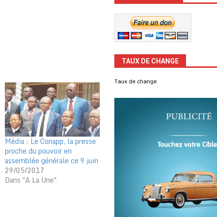
TAUX DE CHANGE
Taux de change
Média : Le Conapp, la presse
proche du pouvoir en
assemblée générale ce 9 juin
29/05/2017
Dans "A La Une"