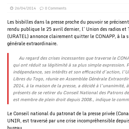
[ 01/08/2026 ]
Quatre candidats à la succession d’In
26/04/2014
0 Comments
[ 01/08/2026 ]
Bénin : Romuald Wadagni reçoit le mil
Les bisbilles dans la presse proche du pouvoir se précis
[ 31/07/2026 ]
Niger : le FMI débloque une bouffée d
rendu publique le 25 avril dernier, l’ Union des radios et
[ 31/07/2026 ]
Franco Baresi, légendaire défenseur de
(URATEL) annonce clairement quitter le CONAPP, à la s
générale extraordinaire.
[ 31/07/2026 ]
Benjamin Mendy a vendu aux enchères
[ 31/07/2026 ]
Bénin : les membres du Sénat install
Au regard des crises incessantes que traverse le CON
qui ont réduit sa légitimité à sa plus simple expression.
[ 31/07/2026 ]
Projet d’investisseurs à la Fifa: l’U
indépendance, ses intérêts et son efficacité d’action, l’
BUSINESS
Libres du Togo, réunie en Assemblée Générale Extraordin
[ 30/07/2026 ]
Mali : au moins 19 soldats exécutés,
2014, à la maison de la presse, a décidé à l’unanimité, 
présents de se retirer du Conseil National des Patrons 
[ 05/08/2026 ]
Hervé Renard devient sélectionneur d
est membre de plein droit depuis 2008., indique le com
[ 05/08/2026 ]
Tour de France Femmes 2026 : contrôles
Le Conseil national du patronat de la presse privée (Cona
montre
GENRE
UNIR, est traversé par une crise incompréhensible depuis
bureau.