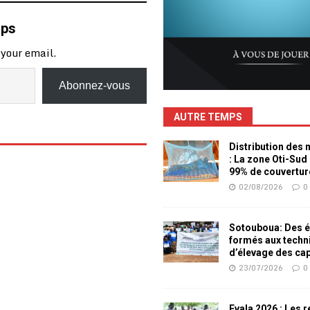
mps
 your email.
Abonnez-vous
AUTRE TEMPS
Distribution des
: La zone Oti-Sud
99% de couvertur
02/08/2026
0
Sotouboua: Des é
formés aux techn
d’élevage des ca
23/07/2026
0
Evala 2026 : Les 