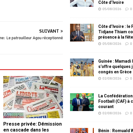
Côte d’Ivoire
05/08/2026
0
Côte d’Ivoire : le
SUIVANT
Tidjane Thiam co
ime: Le patrouilleur Agou réceptionné
présence à la fêt
05/08/2026
0
Guinée : Mamadi
s’offre quelques 
congés en Grèce
02/08/2026
0
La Confédération
Football (CAF) à 
courant
02/08/2026
0
Presse privée: Démission
en cascade dans les
Bénin : Romuald