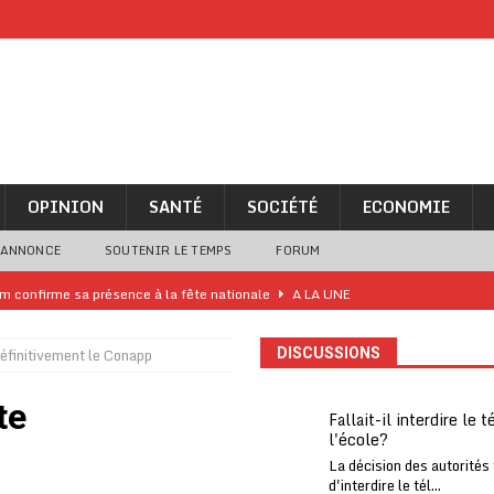
OPINION
SANTÉ
SOCIÉTÉ
ECONOMIE
 ANNONCE
SOUTENIR LE TEMPS
FORUM
iam confirme sa présence à la fête nationale
A LA UNE
uelques jours de congés en Grèce
A LA UNE
éfinitivement le Conapp
DISCUSSIONS
n billet de loterie gagnant que son propriétaire avait envoyé à un proche
te
Fallait-il interdire le 
l'école?
one Oti-Sud enregistre 99% de couverture
A LA UNE
La décision des autorités
l (CAF) à contre-courant
COOPÉRATION
d'interdire le tél...