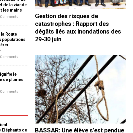
t de la viande
nt les mains
Gestion des risques de
 Comments
catastrophes : Rapport des
dégâts liés aux inondations des
 la Route
29-30 juin
es populations
bérer
e
 Comments
ignifie le
é de plumes
 Comments
ient
BASSAR: Une élève s’est pendue
s Eléphants de