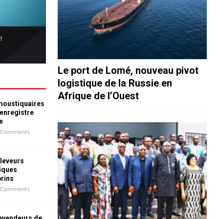
Le port de Lomé, nouveau pivot
logistique de la Russie en
Afrique de l’Ouest
 moustiquaires
 enregistre
e
 Comments
leveurs
iques
prins
 Comments
revendeurs de