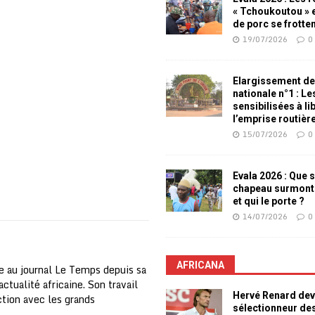
« Tchoukoutou » e
de porc se frotte
19/07/2026
0
Elargissement de
nationale n°1 : L
sensibilisées à li
l’emprise routièr
15/07/2026
0
Evala 2026 : Que s
chapeau surmont
et qui le porte ?
14/07/2026
0
AFRICANA
e au journal Le Temps depuis sa
ctualité africaine. Son travail
Hervé Renard dev
nction avec les grands
sélectionneur de