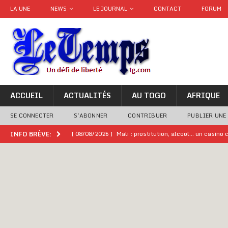
LA UNE
NEWS
LE JOURNAL
CONTACT
FORUM
ACCUEIL
ACTUALITÉS
AU TOGO
AFRIQUE
SE CONNECTER
S’ABONNER
CONTRIBUER
PUBLIER UNE
[ 08/08/2026 ]
Mali : prostitution, alcool… un casin
INFO BRÈVE:
[ 08/08/2026 ]
Terrorisme au Sahel : l’AES dénonce u
[ 08/08/2026 ]
Hommage à feu Agokoli IV : Les fest
[ 08/08/2026 ]
Un syndicat, la FESEN appelle à renfo
[ 05/08/2026 ]
Hervé Renard devient sélectionneur d
[ 05/08/2026 ]
Tour de France Femmes 2026 : contrôles