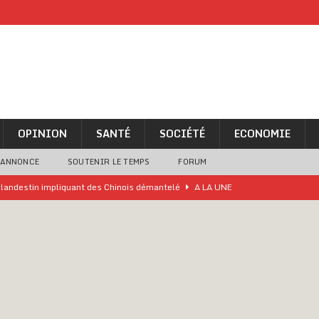
OPINION
SANTÉ
SOCIÉTÉ
ECONOMIE
 ANNONCE
SOUTENIR LE TEMPS
FORUM
o clandestin impliquant des Chinois démantelé
A LA UNE
ne analyse « simpliste et surprenante » de Bola Tinubu
A LA UNE
ivités d’Agbogboza 2026 annulées
A LA UNE
rcer le financement de l’école publique
A LA UNE
es Eléphants de Côte d’Ivoire
A LA UNE
 renforcés pour éviter la triche aux soutiens-gorge sur le contre-la-