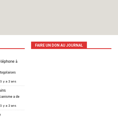
FAIRE UN DON AU JOURNAL
téléphone à
 togolaises
Il y a 2 ans
ains
canisme a de
Il y a 2 ans
e