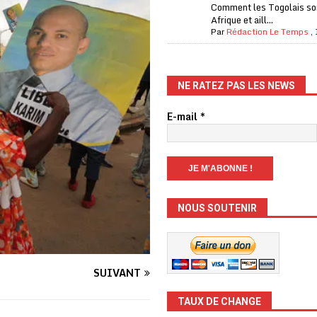
Comment les Togolais son
Afrique et aill...
Par
Rédaction Le Temps
,
NE RATEZ PAS LES NEWS
E-mail
*
NOUS SOUTENIR
SUIVANT
TAUX DE CHANGE