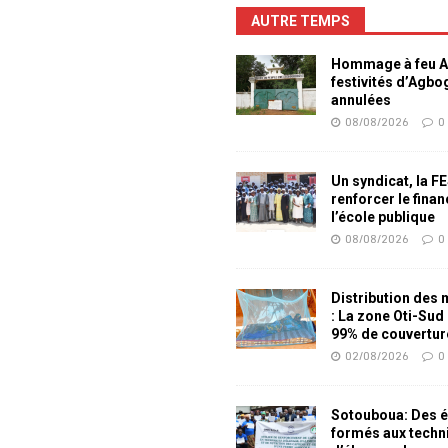
AUTRE TEMPS
Hommage à feu Ag
festivités d’Agb
annulées
08/08/2026
0
Un syndicat, la F
renforcer le fina
l’école publique
08/08/2026
0
Distribution des
: La zone Oti-Sud
99% de couvertur
02/08/2026
0
Sotouboua: Des é
formés aux techn