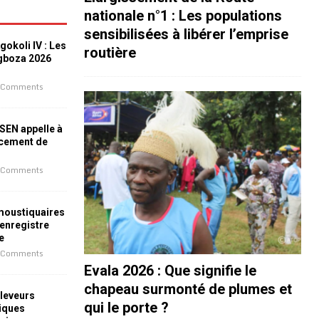
nationale n°1 : Les populations
sensibilisées à libérer l’emprise
okoli IV : Les
routière
ogboza 2026
 Comments
ESEN appelle à
ncement de
 Comments
 moustiquaires
 enregistre
e
 Comments
Evala 2026 : Que signifie le
chapeau surmonté de plumes et
leveurs
qui le porte ?
iques