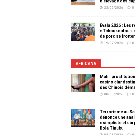
d’élevage des ca
23/07/2026
0
Evala 2026 : Les 
« Tchoukoutou » e
de porc se frotte
19/07/2026
0
AFRICANA
Mali : prostitutio
casino clandesti
des Chinois dém
08/08/2026
0
Terrorisme au Sah
dénonce une ana
« simpliste et su
Bola Tinubu
08/08/2026
0