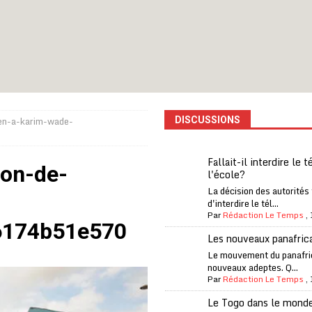
iam confirme sa présence à la fête nationale
A LA UNE
uelques jours de congés en Grèce
A LA UNE
n billet de loterie gagnant que son propriétaire avait envoyé à un proche
en-a-karim-wade-
DISCUSSIONS
one Oti-Sud enregistre 99% de couverture
A LA UNE
l (CAF) à contre-courant
COOPÉRATION
Fallait-il interdire le 
on-de-
l'école?
fantino à la tête de la FIFA
A LA UNE
La décision des autorités
liardaire Aliko Dangote
A LA UNE
d'interdire le tél...
Par
Rédaction Le Temps
,
6174b51e570
’oxygène financière
ECONOMIE
Les nouveaux panafric
lly Bagayoko visé par une plainte d’une asso anticorruption
Le mouvement du panafri
nouveaux adeptes. Q...
Par
Rédaction Le Temps
,
Le Togo dans le mond