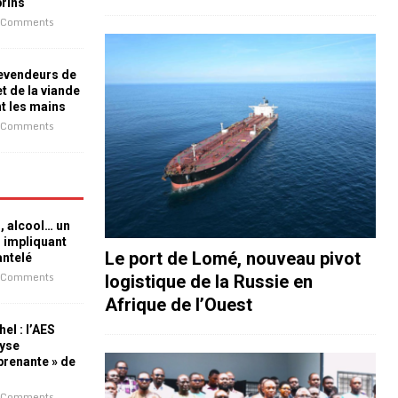
prins
 Comments
revendeurs de
t de la viande
nt les mains
 Comments
n, alcool… un
n impliquant
Le port de Lomé, nouveau pivot
antelé
 Comments
logistique de la Russie en
Afrique de l’Ouest
el : l’AES
lyse
rprenante » de
 Comments