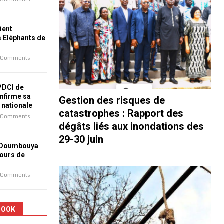
ient
s Eléphants de
 Comments
 PDCI de
nfirme sa
Gestion des risques de
e nationale
catastrophes : Rapport des
 Comments
dégâts liés aux inondations des
29-30 juin
 Doumbouya
jours de
 Comments
BOOK