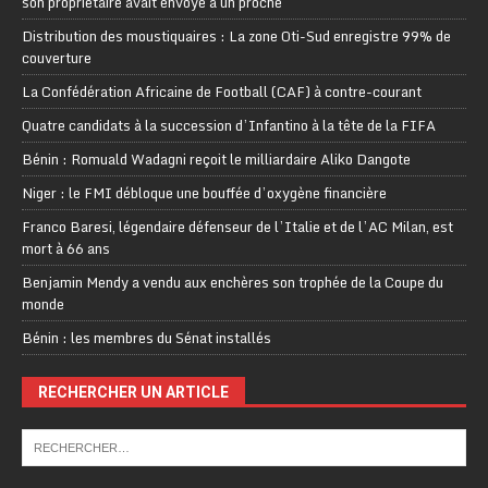
son propriétaire avait envoyé à un proche
Distribution des moustiquaires : La zone Oti-Sud enregistre 99% de
couverture
La Confédération Africaine de Football (CAF) à contre-courant
Quatre candidats à la succession d’Infantino à la tête de la FIFA
Bénin : Romuald Wadagni reçoit le milliardaire Aliko Dangote
Niger : le FMI débloque une bouffée d’oxygène financière
Franco Baresi, légendaire défenseur de l’Italie et de l’AC Milan, est
mort à 66 ans
Benjamin Mendy a vendu aux enchères son trophée de la Coupe du
monde
Bénin : les membres du Sénat installés
RECHERCHER UN ARTICLE