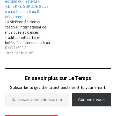
édition du Festival «
juillet à Kara
KETEKPE SOKODE 2013
représenteront la zone
» aura lieu du 6 au 8
nord à la phase finale du…
décembre
La sixième édition du
festival international de
musiques et danses
traditionnelles Tem-
kétékpé se tiendra du 6 au
8 décembre à Sokodé ;
04/12/2013
l’information a été portée
Dans "Actualité"
à l’intention du public au
cours d’une conférence
de presse organisée lundi
le 2 décembre à Lomé.
En savoir plus sur Le Temps
Initiée par l’association «
Togo culture plus…
Subscribe to get the latest posts sent to your email.
Abonnez-vous