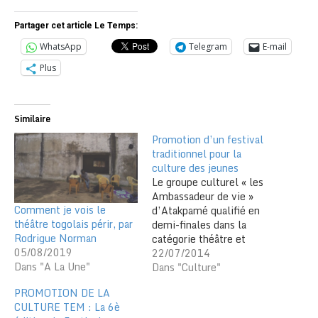
Partager cet article Le Temps:
WhatsApp
Telegram
E-mail
Plus
Similaire
Promotion d’un festival
traditionnel pour la
culture des jeunes
Le groupe culturel « les
Ambassadeur de vie »
Comment je vois le
d’Atakpamé qualifié en
théâtre togolais périr, par
demi-finales dans la
Rodrigue Norman
catégorie théâtre et
05/08/2019
danses modernes et ceux
22/07/2014
Dans "A La Une"
Evala de Kara et «
Dans "Culture"
DjikanKani de Kantè »
PROMOTION DE LA
dans celle des danses
CULTURE TEM : La 6è
traditionnelles le 18