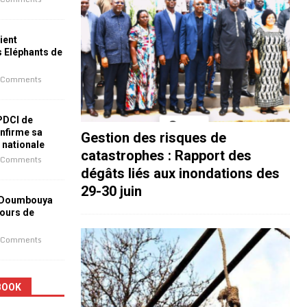
ient
s Eléphants de
 Comments
 PDCI de
nfirme sa
Gestion des risques de
e nationale
catastrophes : Rapport des
 Comments
dégâts liés aux inondations des
29-30 juin
 Doumbouya
jours de
 Comments
BOOK