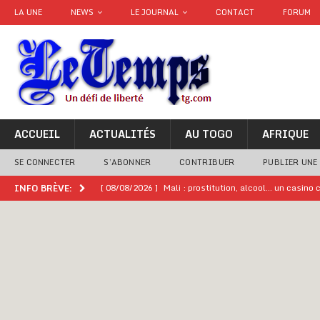
LA UNE
NEWS
LE JOURNAL
CONTACT
FORUM
ACCUEIL
ACTUALITÉS
AU TOGO
AFRIQUE
SE CONNECTER
S’ABONNER
CONTRIBUER
PUBLIER UNE
[ 08/08/2026 ]
Mali : prostitution, alcool… un casin
INFO BRÈVE:
[ 08/08/2026 ]
Terrorisme au Sahel : l’AES dénonce u
[ 08/08/2026 ]
Hommage à feu Agokoli IV : Les fest
[ 08/08/2026 ]
Un syndicat, la FESEN appelle à renfo
[ 05/08/2026 ]
Hervé Renard devient sélectionneur d
[ 05/08/2026 ]
Tour de France Femmes 2026 : contrôles