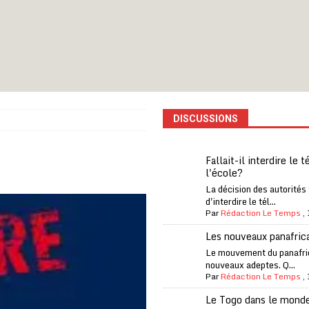
iam confirme sa présence à la fête nationale
A LA UNE
uelques jours de congés en Grèce
A LA UNE
n billet de loterie gagnant que son propriétaire avait envoyé à un proche
DISCUSSIONS
one Oti-Sud enregistre 99% de couverture
A LA UNE
l (CAF) à contre-courant
COOPÉRATION
Fallait-il interdire le 
l'école?
fantino à la tête de la FIFA
A LA UNE
La décision des autorités
liardaire Aliko Dangote
A LA UNE
d'interdire le tél...
Par
Rédaction Le Temps
,
’oxygène financière
ECONOMIE
Les nouveaux panafric
lly Bagayoko visé par une plainte d’une asso anticorruption
Le mouvement du panafri
nouveaux adeptes. Q...
Par
Rédaction Le Temps
,
Le Togo dans le mond