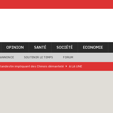
OPINION
SANTÉ
SOCIÉTÉ
ECONOMIE
 ANNONCE
SOUTENIR LE TEMPS
FORUM
o clandestin impliquant des Chinois démantelé
A LA UNE
ne analyse « simpliste et surprenante » de Bola Tinubu
A LA UNE
ivités d’Agbogboza 2026 annulées
A LA UNE
rcer le financement de l’école publique
A LA UNE
es Eléphants de Côte d’Ivoire
A LA UNE
 renforcés pour éviter la triche aux soutiens-gorge sur le contre-la-