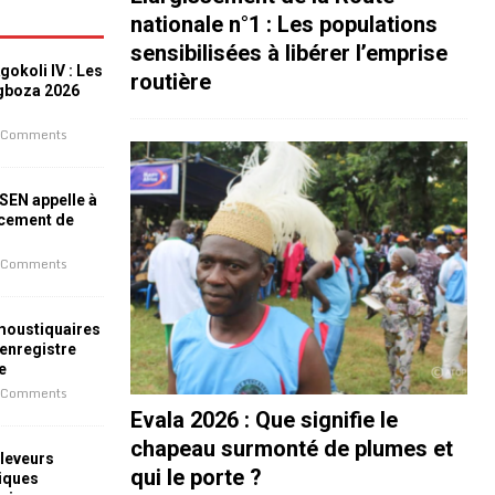
nationale n°1 : Les populations
sensibilisées à libérer l’emprise
okoli IV : Les
routière
ogboza 2026
 Comments
ESEN appelle à
ncement de
 Comments
 moustiquaires
 enregistre
e
 Comments
Evala 2026 : Que signifie le
chapeau surmonté de plumes et
leveurs
qui le porte ?
iques