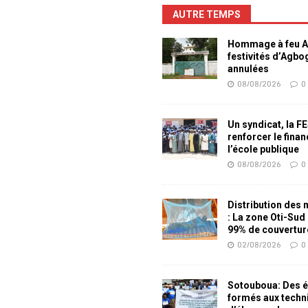
AUTRE TEMPS
Hommage à feu Ag
festivités d’Agb
annulées
08/08/2026
0
Un syndicat, la F
renforcer le fina
l’école publique
08/08/2026
0
Distribution des
: La zone Oti-Sud
99% de couvertur
02/08/2026
0
Sotouboua: Des é
formés aux techn