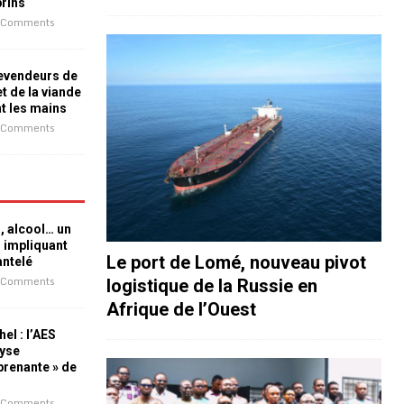
prins
 Comments
revendeurs de
t de la viande
nt les mains
 Comments
n, alcool… un
n impliquant
Le port de Lomé, nouveau pivot
antelé
 Comments
logistique de la Russie en
Afrique de l’Ouest
el : l’AES
lyse
rprenante » de
 Comments