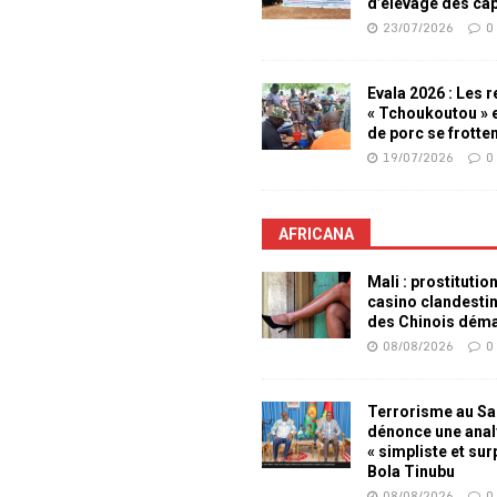
d’élevage des ca
23/07/2026
0
Evala 2026 : Les 
« Tchoukoutou » e
de porc se frotte
19/07/2026
0
AFRICANA
Mali : prostitutio
casino clandesti
des Chinois dém
08/08/2026
0
Terrorisme au Sah
dénonce une ana
« simpliste et su
Bola Tinubu
08/08/2026
0