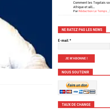
Comment les Togolais son
Afrique et aill...
Par
Rédaction Le Temps
,
NE RATEZ PAS LES NEWS
E-mail
*
NOUS SOUTENIR
TAUX DE CHANGE