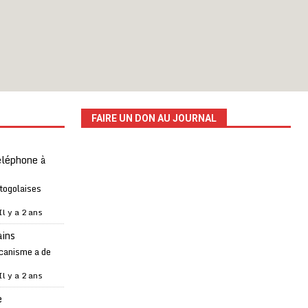
FAIRE UN DON AU JOURNAL
téléphone à
 togolaises
Il y a 2 ans
ains
canisme a de
Il y a 2 ans
e