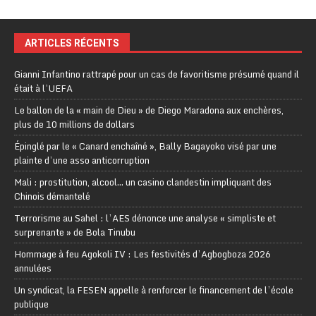
ARTICLES RÉCENTS
Gianni Infantino rattrapé pour un cas de favoritisme présumé quand il
était à l’UEFA
Le ballon de la « main de Dieu » de Diego Maradona aux enchères,
plus de 10 millions de dollars
Épinglé par le « Canard enchaîné », Bally Bagayoko visé par une
plainte d’une asso anticorruption
Mali : prostitution, alcool… un casino clandestin impliquant des
Chinois démantelé
Terrorisme au Sahel : l’AES dénonce une analyse « simpliste et
surprenante » de Bola Tinubu
Hommage à feu Agokoli IV : Les festivités d’Agbogboza 2026
annulées
Un syndicat, la FESEN appelle à renforcer le financement de l’école
publique