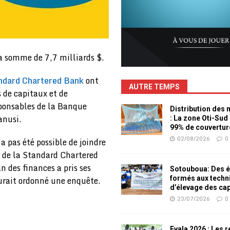
a somme de 7,7 milliards $.
ndard Chartered Bank
ont
AUTRE TEMPS
s de capitaux et de
sponsables de la Banque
Distribution des
anusi.
: La zone Oti-Sud
99% de couvertur
02/08/2026
0
a pas été possible de joindre
e de la Standard Chartered
n des finances a pris ses
Sotouboua: Des é
aurait ordonné une enquête.
formés aux techn
d’élevage des ca
23/07/2026
0
Evala 2026 : Les 