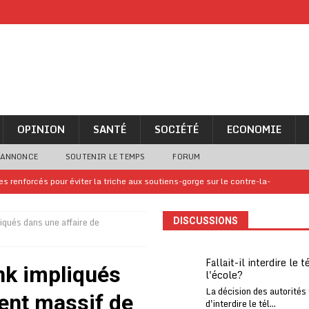
OPINION
SANTÉ
SOCIÉTÉ
ECONOMIE
 ANNONCE
SOUTENIR LE TEMPS
FORUM
 renforcés pour éviter la triche aux soutiens-gorge sur le contre-la-
qués dans une affaire de
DISCUSSIONS
iam confirme sa présence à la fête nationale
A LA UNE
uelques jours de congés en Grèce
A LA UNE
Fallait-il interdire le 
nk impliqués
l'école?
n billet de loterie gagnant que son propriétaire avait envoyé à un proche
La décision des autorités
ent massif de
d'interdire le tél...