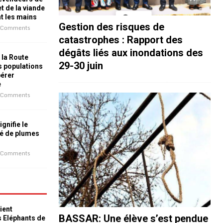
t de la viande
nt les mains
Gestion des risques de
 Comments
catastrophes : Rapport des
dégâts liés aux inondations des
 la Route
29-30 juin
es populations
bérer
e
 Comments
ignifie le
é de plumes
 Comments
ient
BASSAR: Une élève s’est pendue
s Eléphants de