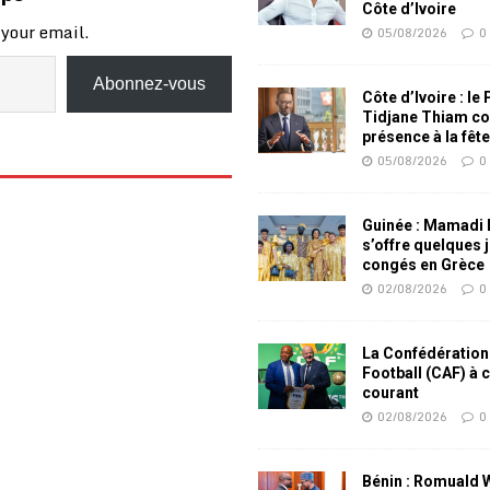
Côte d’Ivoire
 your email.
05/08/2026
0
Abonnez-vous
Côte d’Ivoire : le
Tidjane Thiam co
présence à la fêt
05/08/2026
0
Guinée : Mamadi
s’offre quelques 
congés en Grèce
02/08/2026
0
La Confédération
Football (CAF) à 
courant
02/08/2026
0
Bénin : Romuald