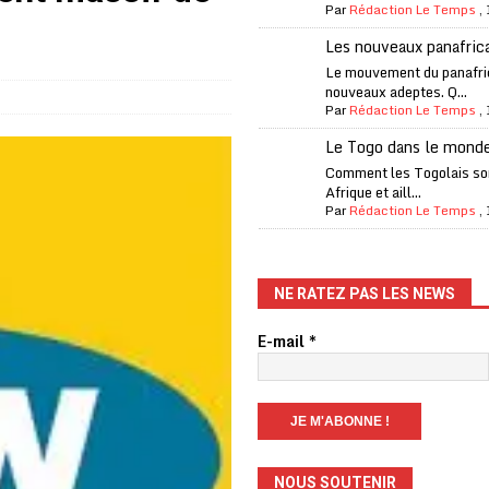
Par
Rédaction Le Temps
,
one Oti-Sud enregistre 99% de couverture
A LA UNE
Les nouveaux panafric
l (CAF) à contre-courant
COOPÉRATION
Le mouvement du panafri
nouveaux adeptes. Q...
fantino à la tête de la FIFA
A LA UNE
Par
Rédaction Le Temps
,
liardaire Aliko Dangote
A LA UNE
Le Togo dans le mond
’oxygène financière
ECONOMIE
Comment les Togolais son
Afrique et aill...
 l’Italie et de l’AC Milan, est mort à 66 ans
A LA UNE
Par
Rédaction Le Temps
,
 son trophée de la Coupe du monde
MONDE
és
A LA UNE
NE RATEZ PAS LES NEWS
EFA menace à «l’unanimité» d’un boycott des Coupes du monde
E-mail
*
 Amnesty International exige une enquête
A LA UNE
es Eléphants de Côte d’Ivoire
A LA UNE
NOUS SOUTENIR