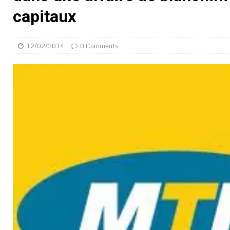
[ 02/08/2026 ]
Distribution des moustiquaires : La z
capitaux
[ 02/08/2026 ]
La Confédération Africaine de Footbal
[ 01/08/2026 ]
Quatre candidats à la succession d’In
12/02/2014
0 Comments
[ 01/08/2026 ]
Bénin : Romuald Wadagni reçoit le mil
[ 31/07/2026 ]
Niger : le FMI débloque une bouffée d
[ 31/07/2026 ]
Franco Baresi, légendaire défenseur de
[ 31/07/2026 ]
Benjamin Mendy a vendu aux enchères
[ 31/07/2026 ]
Bénin : les membres du Sénat install
[ 31/07/2026 ]
Projet d’investisseurs à la Fifa: l’U
BUSINESS
[ 30/07/2026 ]
Mali : au moins 19 soldats exécutés,
[ 05/08/2026 ]
Hervé Renard devient sélectionneur d