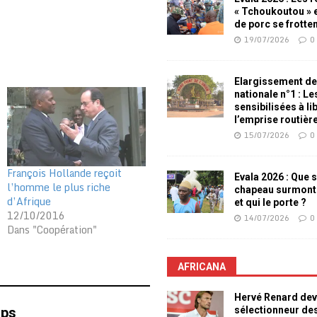
« Tchoukoutou » e
de porc se frotte
19/07/2026
0
Elargissement de
nationale n°1 : L
sensibilisées à li
l’emprise routièr
15/07/2026
0
François Hollande reçoit
Evala 2026 : Que s
l’homme le plus riche
chapeau surmont
d’Afrique
et qui le porte ?
12/10/2016
14/07/2026
0
Dans "Coopération"
AFRICANA
Hervé Renard dev
sélectionneur de
mps