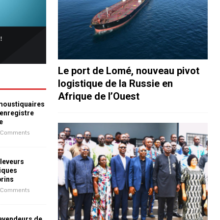
Le port de Lomé, nouveau pivot
logistique de la Russie en
Afrique de l’Ouest
 moustiquaires
 enregistre
e
 Comments
leveurs
iques
prins
 Comments
revendeurs de