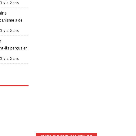
Il y a 2 ans
ains
canisme a de
Il y a 2 ans
e
t-ils perçus en
Il y a 2 ans