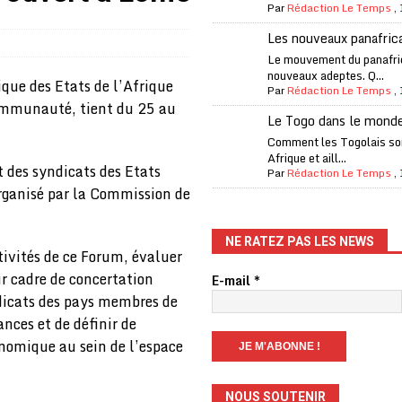
Par
Rédaction Le Temps
,
one Oti-Sud enregistre 99% de couverture
A LA UNE
Les nouveaux panafric
l (CAF) à contre-courant
COOPÉRATION
Le mouvement du panafri
nouveaux adeptes. Q...
fantino à la tête de la FIFA
A LA UNE
ue des Etats de l’Afrique
Par
Rédaction Le Temps
,
communauté, tient du 25 au
liardaire Aliko Dangote
A LA UNE
Le Togo dans le mond
’oxygène financière
ECONOMIE
Comment les Togolais son
Afrique et aill...
 des syndicats des Etats
 l’Italie et de l’AC Milan, est mort à 66 ans
A LA UNE
Par
Rédaction Le Temps
,
ganisé par la Commission de
 son trophée de la Coupe du monde
MONDE
és
A LA UNE
NE RATEZ PAS LES NEWS
ctivités de ce Forum, évaluer
EFA menace à «l’unanimité» d’un boycott des Coupes du monde
ur cadre de concertation
E-mail
*
ndicats des pays membres de
ances et de définir de
 Amnesty International exige une enquête
A LA UNE
onomique au sein de l’espace
es Eléphants de Côte d’Ivoire
A LA UNE
NOUS SOUTENIR