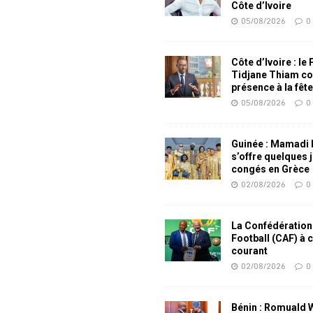
Côte d’Ivoire
05/08/2026
0
Côte d’Ivoire : le
Tidjane Thiam co
présence à la fêt
05/08/2026
0
Guinée : Mamadi
s’offre quelques 
congés en Grèce
02/08/2026
0
La Confédération
Football (CAF) à 
courant
02/08/2026
0
Bénin : Romuald