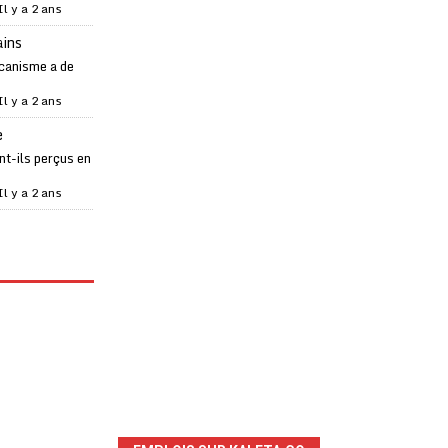
Il y a 2 ans
ains
canisme a de
Il y a 2 ans
e
t-ils perçus en
Il y a 2 ans