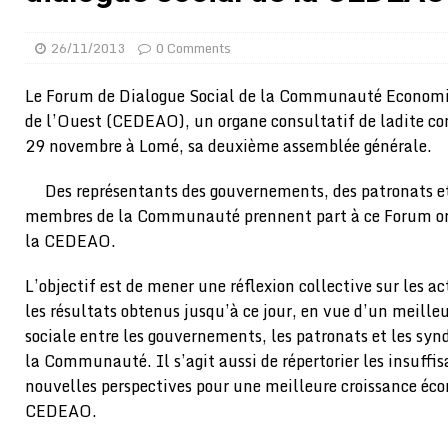
[ 02/08/2026 ]
Distribution des moustiquaires : La z
26/11/2013
0 Comments
[ 02/08/2026 ]
La Confédération Africaine de Footbal
[ 01/08/2026 ]
Quatre candidats à la succession d’In
Le Forum de Dialogue Social de la Communauté Economiq
de l’Ouest (CEDEAO), un organe consultatif de ladite 
[ 01/08/2026 ]
Bénin : Romuald Wadagni reçoit le mil
29 novembre à Lomé, sa deuxième assemblée générale.
[ 31/07/2026 ]
Niger : le FMI débloque une bouffée d
Des représentants des gouvernements, des patronats et
[ 31/07/2026 ]
Franco Baresi, légendaire défenseur de
membres de la Communauté prennent part à ce Forum or
[ 31/07/2026 ]
Benjamin Mendy a vendu aux enchères
la CEDEAO.
[ 31/07/2026 ]
Bénin : les membres du Sénat install
L’objectif est de mener une réflexion collective sur les a
[ 31/07/2026 ]
Projet d’investisseurs à la Fifa: l’U
les résultats obtenus jusqu’à ce jour, en vue d’un meille
BUSINESS
sociale entre les gouvernements, les patronats et les sy
la Communauté. Il s’agit aussi de répertorier les insuffis
[ 30/07/2026 ]
Mali : au moins 19 soldats exécutés,
nouvelles perspectives pour une meilleure croissance éc
[ 05/08/2026 ]
Hervé Renard devient sélectionneur d
CEDEAO.