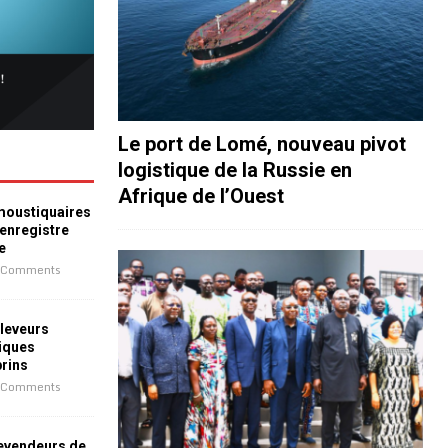
Le port de Lomé, nouveau pivot
logistique de la Russie en
Afrique de l’Ouest
 moustiquaires
 enregistre
e
 Comments
leveurs
iques
prins
 Comments
revendeurs de