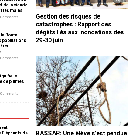
t de la viande
nt les mains
Gestion des risques de
 Comments
catastrophes : Rapport des
dégâts liés aux inondations des
 la Route
29-30 juin
es populations
bérer
e
 Comments
ignifie le
é de plumes
 Comments
ient
BASSAR: Une élève s’est pendue
s Eléphants de