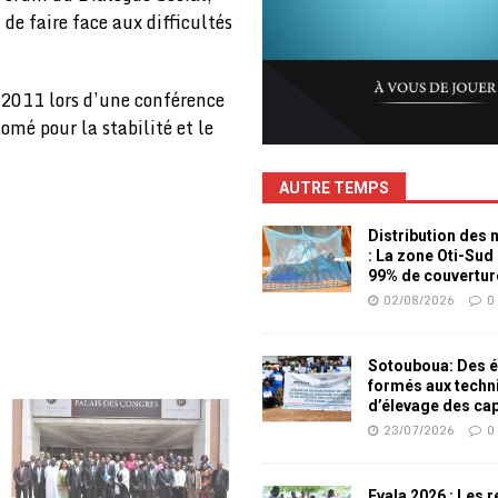
de faire face aux difficultés
 2011 lors d’une conférence
mé pour la stabilité et le
AUTRE TEMPS
Distribution des
: La zone Oti-Sud
99% de couvertur
02/08/2026
0
Sotouboua: Des é
formés aux techn
d’élevage des ca
23/07/2026
0
Evala 2026 : Les 