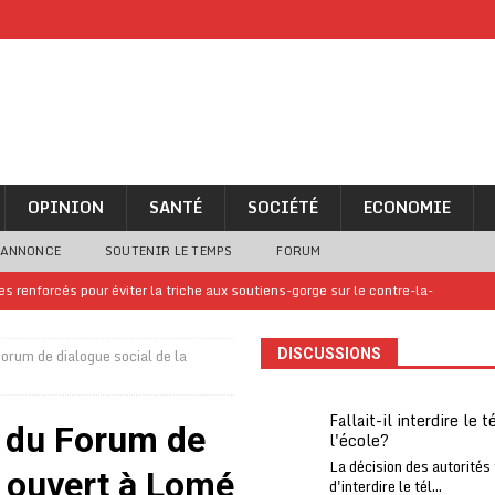
OPINION
SANTÉ
SOCIÉTÉ
ECONOMIE
 ANNONCE
SOUTENIR LE TEMPS
FORUM
 renforcés pour éviter la triche aux soutiens-gorge sur le contre-la-
rum de dialogue social de la
DISCUSSIONS
iam confirme sa présence à la fête nationale
A LA UNE
uelques jours de congés en Grèce
A LA UNE
Fallait-il interdire le 
 du Forum de
l'école?
n billet de loterie gagnant que son propriétaire avait envoyé à un proche
La décision des autorités
O ouvert à Lomé
d'interdire le tél...