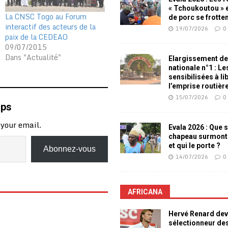
« Tchoukoutou » e
La CNSC Togo au Forum
de porc se frotte
interactif des acteurs de la
19/07/2026
0
paix de la CEDEAO
09/07/2015
Dans "Actualité"
Elargissement de
nationale n°1 : L
sensibilisées à li
l’emprise routièr
15/07/2026
0
mps
 your email.
Evala 2026 : Que s
chapeau surmont
et qui le porte ?
Abonnez-vous
14/07/2026
0
AFRICANA
Hervé Renard dev
sélectionneur de