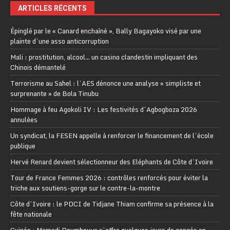
ARTICLES RÉCENTS
Épinglé par le « Canard enchaîné », Bally Bagayoko visé par une
plainte d’une asso anticorruption
Mali : prostitution, alcool… un casino clandestin impliquant des
Chinois démantelé
Terrorisme au Sahel : l’AES dénonce une analyse « simpliste et
surprenante » de Bola Tinubu
Hommage à feu Agokoli IV : Les festivités d’Agbogboza 2026
annulées
Un syndicat, la FESEN appelle à renforcer le financement de l’école
publique
Hervé Renard devient sélectionneur des Eléphants de Côte d’Ivoire
Tour de France Femmes 2026 : contrôles renforcés pour éviter la
triche aux soutiens-gorge sur le contre-la-montre
Côte d’Ivoire : le PDCI de Tidjane Thiam confirme sa présence à la
fête nationale