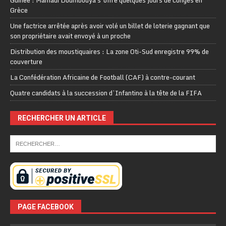
Guinée : Mamadi Doumbouya s’offre quelques jours de congés en
Grèce
Une factrice arrêtée après avoir volé un billet de loterie gagnant que
son propriétaire avait envoyé à un proche
Distribution des moustiquaires : La zone Oti-Sud enregistre 99% de
couverture
La Confédération Africaine de Football (CAF) à contre-courant
Quatre candidats à la succession d’Infantino à la tête de la FIFA
RECHERCHER UN ARTICLE
PAGE FACEBOOK