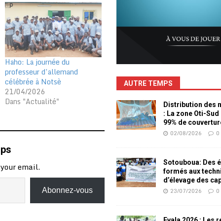
Haho: La journée du
professeur d’allemand
célébrée à Notsè
AUTRE TEMPS
21/04/2026
Dans "Actualité"
Distribution des
: La zone Oti-Sud
99% de couvertur
02/08/2026
0
mps
Sotouboua: Des é
 your email.
formés aux techn
d’élevage des ca
Abonnez-vous
23/07/2026
0
Evala 2026 : Les 