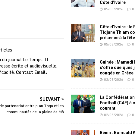
Côte d’Ivoire
05/08/2026
0
Côte d’Ivoire : le
Tidjane Thiam co
présence à la fêt
05/08/2026
0
ticles
 du journal Le Temps. Il
Guinée : Mamadi
resse écrite et audiovisuelle.
s’offre quelques 
ficacité.
Contact Email:
congés en Grèce
02/08/2026
0
La Confédération
SUIVANT
Football (CAF) à 
e partenariat entre plan Togo et les
courant
communautés de la plaine de Mô
02/08/2026
0
Bénin : Romuald