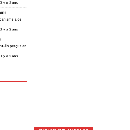
Il y a 2 ans
ains
canisme a de
Il y a 2 ans
e
t-ils perçus en
Il y a 2 ans