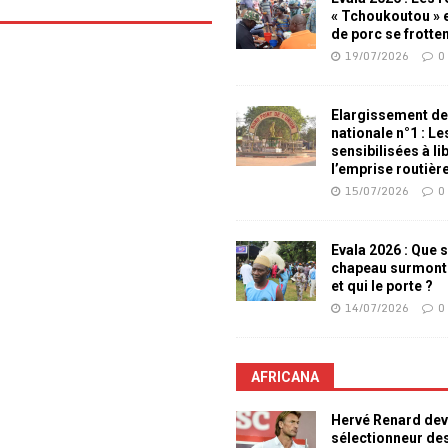
« Tchoukoutou » e
de porc se frotte
19/07/2026
0
Elargissement de
nationale n°1 : L
sensibilisées à li
l’emprise routièr
15/07/2026
0
Evala 2026 : Que s
chapeau surmont
et qui le porte ?
14/07/2026
0
AFRICANA
Hervé Renard dev
sélectionneur de