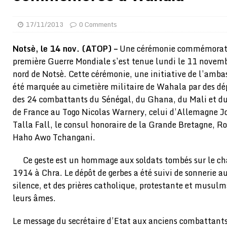
[ 02/08/2026 ]
Distribution des moustiquaires : La z
17/11/2013
0 Comments
[ 02/08/2026 ]
La Confédération Africaine de Footbal
[ 01/08/2026 ]
Quatre candidats à la succession d’In
Notsè, le 14 nov. (ATOP) –
Une cérémonie commémorativ
première Guerre Mondiale s’est tenue lundi le 11 novem
[ 01/08/2026 ]
Bénin : Romuald Wadagni reçoit le mil
nord de Notsè. Cette cérémonie, une initiative de l’amba
[ 31/07/2026 ]
Niger : le FMI débloque une bouffée d
été marquée au cimetière militaire de Wahala par des dép
[ 31/07/2026 ]
Franco Baresi, légendaire défenseur de
des 24 combattants du Sénégal, du Ghana, du Mali et du
de France au Togo Nicolas Warnery, celui d’Allemagne J
[ 31/07/2026 ]
Benjamin Mendy a vendu aux enchères
Talla Fall, le consul honoraire de la Grande Bretagne, R
[ 31/07/2026 ]
Bénin : les membres du Sénat install
Haho Awo Tchangani.
[ 31/07/2026 ]
Projet d’investisseurs à la Fifa: l’U
Ce geste est un hommage aux soldats tombés sur le ch
BUSINESS
1914 à Chra. Le dépôt de gerbes a été suivi de sonnerie 
[ 30/07/2026 ]
Mali : au moins 19 soldats exécutés,
silence, et des prières catholique, protestante et musulm
leurs âmes.
[ 05/08/2026 ]
Hervé Renard devient sélectionneur d
Le message du secrétaire d’Etat aux anciens combattants 