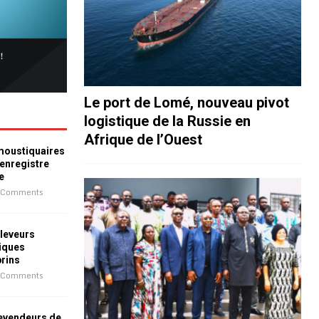
Le port de Lomé, nouveau pivot
logistique de la Russie en
Afrique de l’Ouest
 moustiquaires
 enregistre
e
 Comments
leveurs
iques
prins
 Comments
revendeurs de