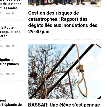
t de la viande
nt les mains
Gestion des risques de
 Comments
catastrophes : Rapport des
dégâts liés aux inondations des
 la Route
29-30 juin
es populations
bérer
e
 Comments
ignifie le
é de plumes
 Comments
ient
BASSAR: Une élève s’est pendue
s Eléphants de