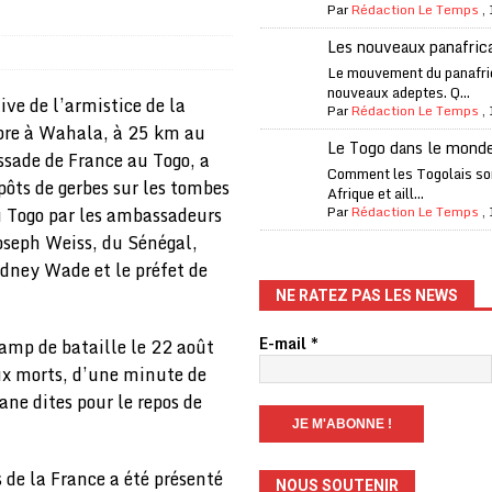
Par
Rédaction Le Temps
,
one Oti-Sud enregistre 99% de couverture
A LA UNE
Les nouveaux panafric
l (CAF) à contre-courant
COOPÉRATION
Le mouvement du panafri
nouveaux adeptes. Q...
fantino à la tête de la FIFA
A LA UNE
e de l’armistice de la
Par
Rédaction Le Temps
,
bre à Wahala, à 25 km au
liardaire Aliko Dangote
A LA UNE
Le Togo dans le mond
ssade de France au Togo, a
’oxygène financière
ECONOMIE
Comment les Togolais son
ôts de gerbes sur les tombes
Afrique et aill...
 l’Italie et de l’AC Milan, est mort à 66 ans
A LA UNE
 Togo par les ambassadeurs
Par
Rédaction Le Temps
,
oseph Weiss, du Sénégal,
 son trophée de la Coupe du monde
MONDE
odney Wade et le préfet de
és
A LA UNE
NE RATEZ PAS LES NEWS
EFA menace à «l’unanimité» d’un boycott des Coupes du monde
E-mail
*
amp de bataille le 22 août
aux morts, d’une minute de
 Amnesty International exige une enquête
A LA UNE
ane dites pour le repos de
es Eléphants de Côte d’Ivoire
A LA UNE
de la France a été présenté
NOUS SOUTENIR