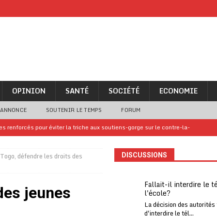
OPINION
SANTÉ
SOCIÉTÉ
ECONOMIE
 ANNONCE
SOUTENIR LE TEMPS
FORUM
 renforcés pour éviter la triche aux soutiens-gorge sur le contre-la-
Togo, défendre les droits des
DISCUSSIONS
iam confirme sa présence à la fête nationale
A LA UNE
uelques jours de congés en Grèce
A LA UNE
Fallait-il interdire le 
 des jeunes
l'école?
n billet de loterie gagnant que son propriétaire avait envoyé à un proche
La décision des autorités
d'interdire le tél...