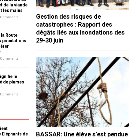
t de la viande
nt les mains
Gestion des risques de
 Comments
catastrophes : Rapport des
dégâts liés aux inondations des
 la Route
29-30 juin
es populations
bérer
e
 Comments
ignifie le
é de plumes
 Comments
ient
BASSAR: Une élève s’est pendue
s Eléphants de