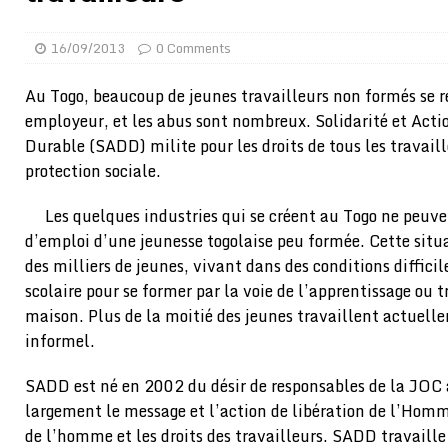
[ 02/08/2026 ]
Distribution des moustiquaires : La z
16/09/2013
0 Comments
[ 02/08/2026 ]
La Confédération Africaine de Footbal
[ 01/08/2026 ]
Quatre candidats à la succession d’In
Au Togo, beaucoup de jeunes travailleurs non formés se r
employeur, et les abus sont nombreux. Solidarité et Act
[ 01/08/2026 ]
Bénin : Romuald Wadagni reçoit le mil
Durable (SADD) milite pour les droits de tous les travaille
[ 31/07/2026 ]
Niger : le FMI débloque une bouffée d
protection sociale.
[ 31/07/2026 ]
Franco Baresi, légendaire défenseur de
Les quelques industries qui se créent au Togo ne peuv
[ 31/07/2026 ]
Benjamin Mendy a vendu aux enchères
d’emploi d’une jeunesse togolaise peu formée. Cette sit
[ 31/07/2026 ]
Bénin : les membres du Sénat install
des milliers de jeunes, vivant dans des conditions diffici
scolaire pour se former par la voie de l’apprentissage ou
[ 31/07/2026 ]
Projet d’investisseurs à la Fifa: l’U
maison. Plus de la moitié des jeunes travaillent actuell
BUSINESS
informel.
[ 30/07/2026 ]
Mali : au moins 19 soldats exécutés,
SADD est né en 2002 du désir de responsables de la JOC 
[ 05/08/2026 ]
Hervé Renard devient sélectionneur d
largement le message et l’action de libération de l’Hom
de l’homme et les droits des travailleurs. SADD travaille