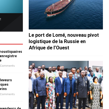
Le port de Lomé, nouveau pivot
logistique de la Russie en
Afrique de l’Ouest
 moustiquaires
 enregistre
e
 Comments
leveurs
iques
prins
 Comments
revendeurs de