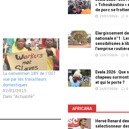
« Tchoukoutou » e
de porc se frotte
19/07/2026
0
Elargissement de
nationale n°1 : L
sensibilisées à li
l’emprise routièr
15/07/2026
0
Evala 2026 : Que s
La convention 189 de l’OIT
chapeau surmont
vue par les travailleurs
et qui le porte ?
domestiques
14/07/2026
0
02/01/2015
Dans "Actualité"
AFRICANA
Hervé Renard dev
sélectionneur de