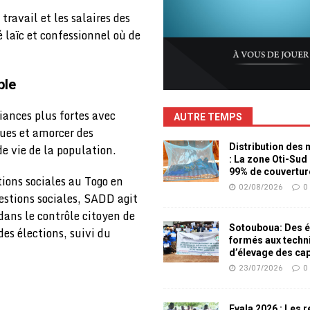
travail et les salaires des
 laïc et confessionnel où de
ble
iances plus fortes avec
AUTRE TEMPS
ques et amorcer des
e vie de la population.
Distribution des
: La zone Oti-Sud
99% de couvertur
ions sociales au Togo en
02/08/2026
0
stions sociales, SADD agit
dans le contrôle citoyen de
Sotouboua: Des é
des élections, suivi du
formés aux techn
d’élevage des ca
23/07/2026
0
Evala 2026 : Les 