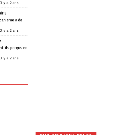
Il y a 2 ans
ains
canisme a de
Il y a 2 ans
e
t-ils perçus en
Il y a 2 ans