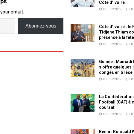
mps
Côte d’Ivoire
05/08/2026
0
 your email.
Abonnez-vous
Côte d’Ivoire : le
Tidjane Thiam co
présence à la fêt
05/08/2026
0
Guinée : Mamadi
s’offre quelques 
congés en Grèce
02/08/2026
0
La Confédération
Football (CAF) à 
courant
02/08/2026
0
Bénin : Romuald