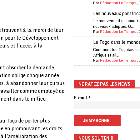
Par
Rédaction Le Temps
,
one Oti-Sud enregistre 99% de couverture
A LA UNE
Les nouveaux panafric
l (CAF) à contre-courant
COOPÉRATION
Le mouvement du panafri
nouveaux adeptes. Q...
fantino à la tête de la FIFA
A LA UNE
etrouvent à la merci de leur
Par
Rédaction Le Temps
,
ion pour le Développement
liardaire Aliko Dangote
A LA UNE
Le Togo dans le mond
urs et l’accès à la
’oxygène financière
ECONOMIE
Comment les Togolais son
Afrique et aill...
 l’Italie et de l’AC Milan, est mort à 66 ans
A LA UNE
Par
Rédaction Le Temps
,
ent absorber la demande
 son trophée de la Coupe du monde
MONDE
uation oblige chaque année
és
A LA UNE
les, à abandonner leur cursus
NE RATEZ PAS LES NEWS
 travailler comme employé de
EFA menace à «l’unanimité» d’un boycott des Coupes du monde
E-mail
*
ement dans le milieu
 Amnesty International exige une enquête
A LA UNE
au Togo de porter plus
es Eléphants de Côte d’Ivoire
A LA UNE
me en promouvant les droits
 à l’amélioration des
NOUS SOUTENIR