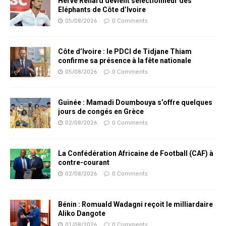
Hervé Renard devient sélectionneur des
Eléphants de Côte d’Ivoire
05/08/2026
0 Comments
Côte d’Ivoire : le PDCI de Tidjane Thiam
confirme sa présence à la fête nationale
05/08/2026
0 Comments
Guinée : Mamadi Doumbouya s’offre quelques
jours de congés en Grèce
02/08/2026
0 Comments
La Confédération Africaine de Football (CAF) à
contre-courant
02/08/2026
0 Comments
Bénin : Romuald Wadagni reçoit le milliardaire
Aliko Dangote
01/08/2026
0 Comments