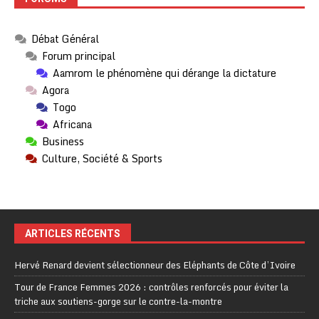
Débat Général
Forum principal
Aamrom le phénomène qui dérange la dictature
Agora
Togo
Africana
Business
Culture, Société & Sports
ARTICLES RÉCENTS
Hervé Renard devient sélectionneur des Eléphants de Côte d’Ivoire
Tour de France Femmes 2026 : contrôles renforcés pour éviter la
triche aux soutiens-gorge sur le contre-la-montre