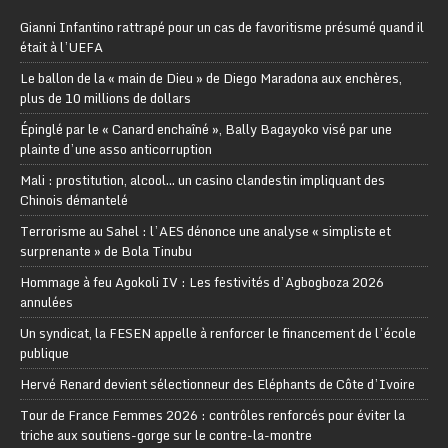
Gianni Infantino rattrapé pour un cas de favoritisme présumé quand il
était à l’UEFA
Le ballon de la « main de Dieu » de Diego Maradona aux enchères,
plus de 10 millions de dollars
Épinglé par le « Canard enchaîné », Bally Bagayoko visé par une
plainte d’une asso anticorruption
Mali : prostitution, alcool… un casino clandestin impliquant des
Chinois démantelé
Terrorisme au Sahel : l’AES dénonce une analyse « simpliste et
surprenante » de Bola Tinubu
Hommage à feu Agokoli IV : Les festivités d’Agbogboza 2026
annulées
Un syndicat, la FESEN appelle à renforcer le financement de l’école
publique
Hervé Renard devient sélectionneur des Eléphants de Côte d’Ivoire
Tour de France Femmes 2026 : contrôles renforcés pour éviter la
triche aux soutiens-gorge sur le contre-la-montre