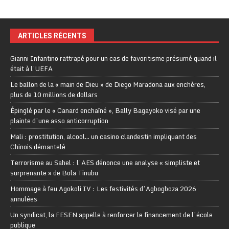
ARTICLES RÉCENTS
Gianni Infantino rattrapé pour un cas de favoritisme présumé quand il
était à l’UEFA
Le ballon de la « main de Dieu » de Diego Maradona aux enchères,
plus de 10 millions de dollars
Épinglé par le « Canard enchaîné », Bally Bagayoko visé par une
plainte d’une asso anticorruption
Mali : prostitution, alcool… un casino clandestin impliquant des
Chinois démantelé
Terrorisme au Sahel : l’AES dénonce une analyse « simpliste et
surprenante » de Bola Tinubu
Hommage à feu Agokoli IV : Les festivités d’Agbogboza 2026
annulées
Un syndicat, la FESEN appelle à renforcer le financement de l’école
publique