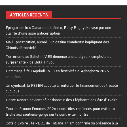
ARTICLES RÉCENTS
Épinglé par le « Canard enchaîné », Bally Bagayoko visé par une
plainte d’une asso anticorruption
Mali : prostitution, alcool… un casino clandestin impliquant des
Chinois démantelé
Terrorisme au Sahel : l’AES dénonce une analyse « simpliste et
surprenante » de Bola Tinubu
Hommage à feu Agokoli IV : Les festivités d’Agbogboza 2026
annulées
Un syndicat, la FESEN appelle à renforcer le financement de l’école
publique
Hervé Renard devient sélectionneur des Eléphants de Côte d’Ivoire
Tour de France Femmes 2026 : contrôles renforcés pour éviter la
triche aux soutiens-gorge sur le contre-la-montre
Côte d’Ivoire : le PDCI de Tidjane Thiam confirme sa présence à la